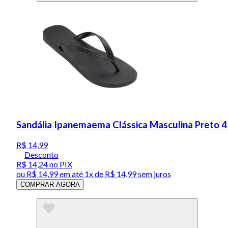
Sandália Ipanemaema Clássica Masculina Preto 
R$ 14,99
Desconto
R$ 14,24
no PIX
ou
R$ 14,99
em até 1x de
R$ 14,99
sem juros
COMPRAR AGORA