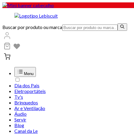
Buscar por produto ou marca
Menu
Dia dos Pais
Eletroportáteis
Tv's
Brinquedos
Ar e Ventilação
Áudio
Servir
Blog
Canal da Le