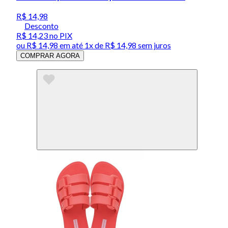
R$ 14,98
Desconto
R$ 14,23
no PIX
ou
R$ 14,98
em até 1x de
R$ 14,98
sem juros
COMPRAR AGORA