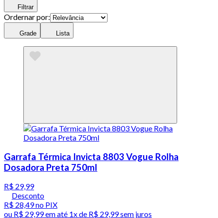
Filtrar
Ordernar por:
Grade
Lista
Garrafa Térmica Invicta 8803 Vogue Rolha
Dosadora Preta 750ml
R$ 29,99
Desconto
R$ 28,49
no PIX
ou
R$ 29,99
em até 1x de
R$ 29,99
sem juros