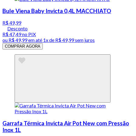
Bule Viena Baby Invicta 0,4L MACCHIATO
R$ 49,99
Desconto
R$ 47,49
no PIX
ou
R$ 49,99
em até 1x de
R$ 49,99
sem juros
COMPRAR AGORA
Garrafa Térmica Invicta Air Pot New com Pressão
Inox 1L