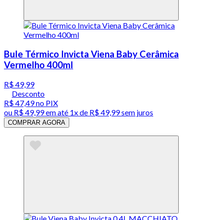
Bule Térmico Invicta Viena Baby Cerâmica
Vermelho 400ml
R$ 49,99
Desconto
R$ 47,49
no PIX
ou
R$ 49,99
em até 1x de
R$ 49,99
sem juros
COMPRAR AGORA