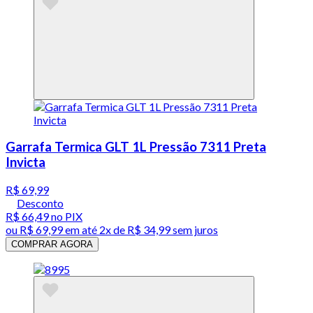
Garrafa Termica GLT 1L Pressão 7311 Preta
Invicta
R$ 69,99
Desconto
R$ 66,49
no PIX
ou
R$ 69,99
em até
2x de R$ 34,99 sem juros
COMPRAR AGORA