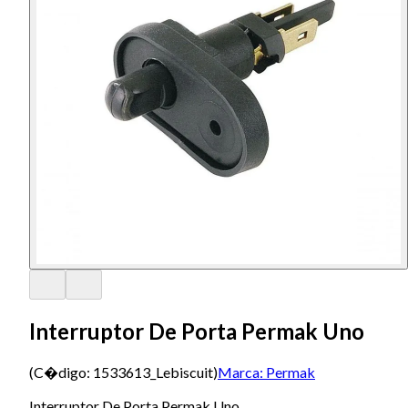
Interruptor De Porta Permak Uno
(C�digo:
1533613_Lebiscuit
)
Marca:
Permak
Interruptor De Porta Permak Uno