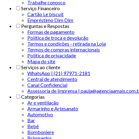
Trabalhe conosco
Serviço Financeiro
Cartão Le biscuit
Empréstimo Dim Dim
Perguntas e Respostas
Formas de pagamento
Política de troca e devolução
Termos e condições - retirada na Loja
Termos de compras internacionais
Politica de privacidade
Mapa do site
Serviços ao cliente
WhatsApp | (21) 97971-2181
Central de atendimento
Canal Confidencial
Assessoria de Imprensa | paula@agenciaamais.com.
Categorias
Ar e ventilação
Armarinho e Artesanato
Automotivo
Bar
Bebê
Bomboniere
Brinquedos