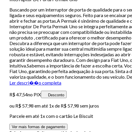
Buscando por um interruptor de porta de qualidade para o se
ligada e seus equipamentos seguros. Feito para se encaixar p
abrir e fechar as portas.A Permak é sinônimo de qualidade e
Interruptor De Porta Permak Uno se integra perfeitamente ao 
não precisa se preocupar com compatibilidade ou instabilidad
um produto , certificado para oferecer o melhor desempenho 
Descubra a diferença que um interruptor de porta pode faze
solução ideal para manter sua central multimídia sempre liga
robusta e estável, evitando interrupções indesejadas ao abri
garantir desempenho duradouro. Com design para Fiat Uno, o 
intuitiva.Sabemos a importância de fazer a escolha certa. Vo
Fiat Uno, garantindo perfeita adequação à sua porta. Sinta a
valoriza qualidade, e o bom funcionamento do seu veículo. De
Ler descri��o completa
R$ 47,54
no PIX
Desconto
ou
R$ 57,98
em até 1x de
R$ 57,98
sem juros
Parcele em até
1
x com o cartão
Le Biscuit
Ver mais formas de pagamento