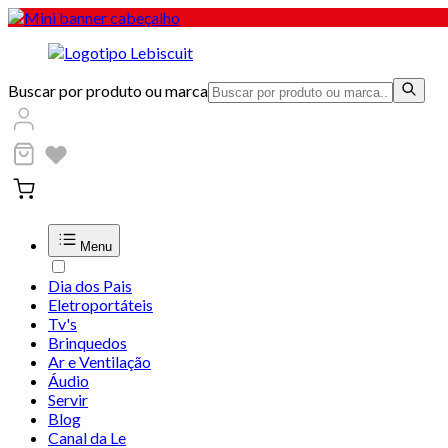
Buscar por produto ou marca
Menu
Dia dos Pais
Eletroportáteis
Tv's
Brinquedos
Ar e Ventilação
Áudio
Servir
Blog
Canal da Le