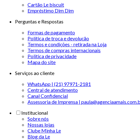
Cartão Le biscuit
Empréstimo Dim Dim
Perguntas e Respostas
Formas de pagamento
Política de troca e devolução
Termos e condições - retirada na Loja
Termos de compras internacionais
Politica de privacidade
Mapa do site
Serviços ao cliente
WhatsApp | (21) 97971-2181
Central de atendimento
Canal Confidencial
Assessoria de Imprensa | paula@agenciaamais.com.
Institucional
Sobre nós
Nossas lojas
Clube Minha Le
Blog da Le