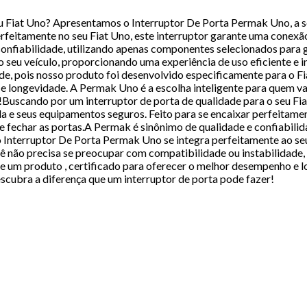
u Fiat Uno? Apresentamos o Interruptor De Porta Permak Uno, a s
erfeitamente no seu Fiat Uno, este interruptor garante uma conexão
 confiabilidade, utilizando apenas componentes selecionados para
seu veículo, proporcionando uma experiência de uso eficiente e i
e, pois nosso produto foi desenvolvido especificamente para o Fia
e longevidade. A Permak Uno é a escolha inteligente para quem va
r!Buscando por um interruptor de porta de qualidade para o seu F
da e seus equipamentos seguros. Feito para se encaixar perfeitame
r e fechar as portas.A Permak é sinônimo de qualidade e confiabil
Interruptor De Porta Permak Uno se integra perfeitamente ao seu
cê não precisa se preocupar com compatibilidade ou instabilidade
 de um produto , certificado para oferecer o melhor desempenho e
scubra a diferença que um interruptor de porta pode fazer!