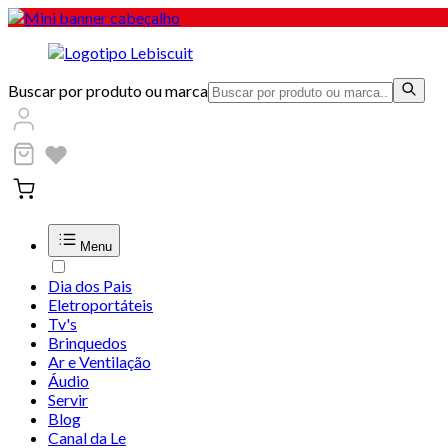
Buscar por produto ou marca
Menu
Dia dos Pais
Eletroportáteis
Tv's
Brinquedos
Ar e Ventilação
Áudio
Servir
Blog
Canal da Le