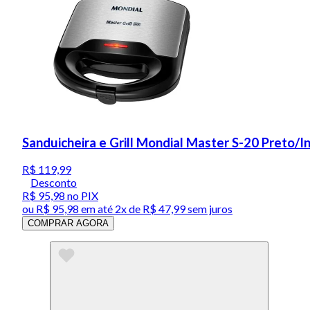
Sanduicheira e Grill Mondial Master S-20 Preto/
R$ 119,99
Desconto
R$ 95,98
no PIX
ou
R$ 95,98
em até
2x de R$ 47,99 sem juros
COMPRAR AGORA