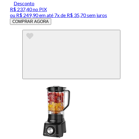
Desconto
R$ 237,40
no PIX
ou
R$ 249,90
em até
7x de R$ 35,70 sem juros
COMPRAR AGORA