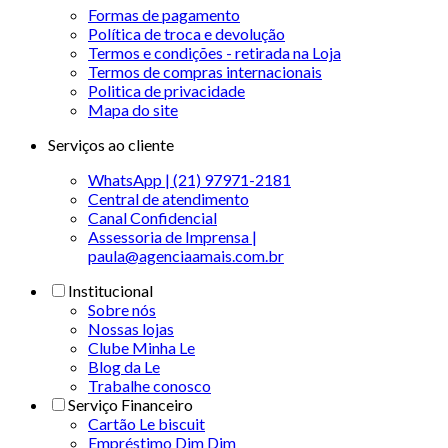
Formas de pagamento
Política de troca e devolução
Termos e condições - retirada na Loja
Termos de compras internacionais
Politica de privacidade
Mapa do site
Serviços ao cliente
WhatsApp | (21) 97971-2181
Central de atendimento
Canal Confidencial
Assessoria de Imprensa |
paula@agenciaamais.com.br
Institucional
Sobre nós
Nossas lojas
Clube Minha Le
Blog da Le
Trabalhe conosco
Serviço Financeiro
Cartão Le biscuit
Empréstimo Dim Dim