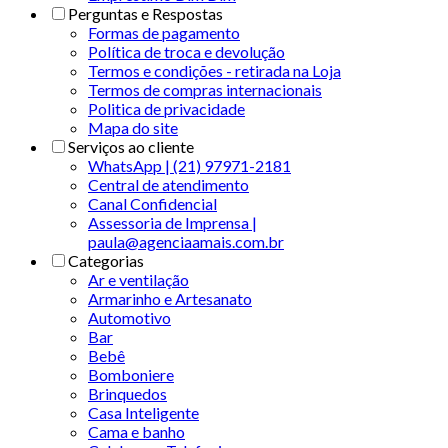
Perguntas e Respostas
Formas de pagamento
Política de troca e devolução
Termos e condições - retirada na Loja
Termos de compras internacionais
Politica de privacidade
Mapa do site
Serviços ao cliente
WhatsApp | (21) 97971-2181
Central de atendimento
Canal Confidencial
Assessoria de Imprensa |
paula@agenciaamais.com.br
Categorias
Ar e ventilação
Armarinho e Artesanato
Automotivo
Bar
Bebê
Bomboniere
Brinquedos
Casa Inteligente
Cama e banho