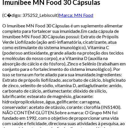
Imunibee MN Food 30 Cápsulas
(C�digo:
375252_Lebiscuit
)
Marca:
MN Food
O Imunibee MN Food 30 Cápsulas é um suplemento alimentar
completo para fortalecer sua imunidade.Em cada cápsula de
Imunibee MN Food 30 Cápsulas possui: Extrato de Própolis
Verde Liofilizado (ação anti-inflamatória, cicatrizante, atua
como estimulante do sistema imunológico), Vitamina C
(poderoso antioxidante, grande aliado na proteção dos tecidos
e moléculas do nosso corpo), e a Vitamina D (auxilia na
absorção do cálcio e do fósforo), Zinco e Selênio (trabalham em
conjunto para o fortalecimento do sistema imunológico). Por
isso se torna um forte aliado para sua imunidade.Ingredientes:
Extrato de própolis liofilizado, ascorbato de cálcio, bisglicinato
de zinco, selenito de sódio, vitamina D, antiaglutinante: amido,
carbonato de cálcio, antiumectante: dióxido de silício,
lubrificante: estearato de magnésio, glaceante:
hidroxipropilcelulose, água, gelificante: carragena,
conservador: acetato de otássio, corante: clorofila (INS140i).
NÃO CONTÉM GLÚTEN.Sobre a marca: O Grupo MN foi
fundado em 1992, com o objetivo de proporcionar uma vida
com saúde e felicidade, direciona suas atividades à pesquisa, ao