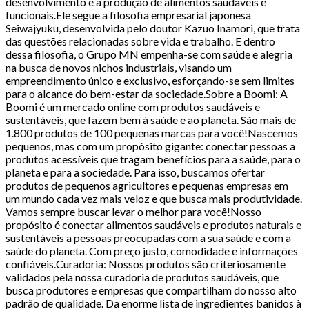
desenvolvimento e à produção de alimentos saudáveis e
funcionais.Ele segue a filosofia empresarial japonesa
Seiwajyuku, desenvolvida pelo doutor Kazuo Inamori, que trata
das questões relacionadas sobre vida e trabalho. E dentro
dessa filosofia, o Grupo MN empenha-se com saúde e alegria
na busca de novos nichos industriais, visando um
empreendimento único e exclusivo, esforçando-se sem limites
para o alcance do bem-estar da sociedade.Sobre a Boomi: A
Boomi é um mercado online com produtos saudáveis e
sustentáveis, que fazem bem à saúde e ao planeta. São mais de
1.800 produtos de 100 pequenas marcas para você!Nascemos
pequenos, mas com um propósito gigante: conectar pessoas a
produtos acessíveis que tragam benefícios para a saúde, para o
planeta e para a sociedade. Para isso, buscamos ofertar
produtos de pequenos agricultores e pequenas empresas em
um mundo cada vez mais veloz e que busca mais produtividade.
Vamos sempre buscar levar o melhor para você!Nosso
propósito é conectar alimentos saudáveis e produtos naturais e
sustentáveis a pessoas preocupadas com a sua saúde e com a
saúde do planeta. Com preço justo, comodidade e informações
confiáveis.Curadoria: Nossos produtos são criteriosamente
validados pela nossa curadoria de produtos saudáveis, que
busca produtores e empresas que compartilham do nosso alto
padrão de qualidade. Da enorme lista de ingredientes banidos à