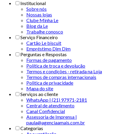
Institucional
Sobre nós
Nossas lojas
Clube Minha Le
Blog da Le
Trabalhe conosco
Serviço Financeiro
Cartão Le biscuit
Empréstimo Dim Dim
Perguntas e Respostas
Formas de pagamento
Política de troca e devolução
Termos e condições - retirada na Loja
Termos de compras internacionais
Politica de privacidade
Mapa do site
Serviços ao cliente
WhatsApp | (21) 97971-2181
Central de atendimento
Canal Confidencial
Assessoria de Imprensa |
paula@agenciaamais.com.br
Categorias
Ar e ventilação