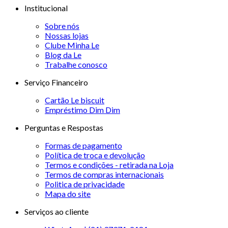
Institucional
Sobre nós
Nossas lojas
Clube Minha Le
Blog da Le
Trabalhe conosco
Serviço Financeiro
Cartão Le biscuit
Empréstimo Dim Dim
Perguntas e Respostas
Formas de pagamento
Política de troca e devolução
Termos e condições - retirada na Loja
Termos de compras internacionais
Politica de privacidade
Mapa do site
Serviços ao cliente