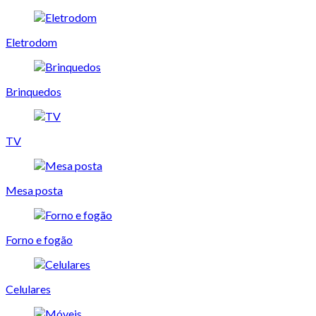
Eletrodom
Brinquedos
TV
Mesa posta
Forno e fogão
Celulares