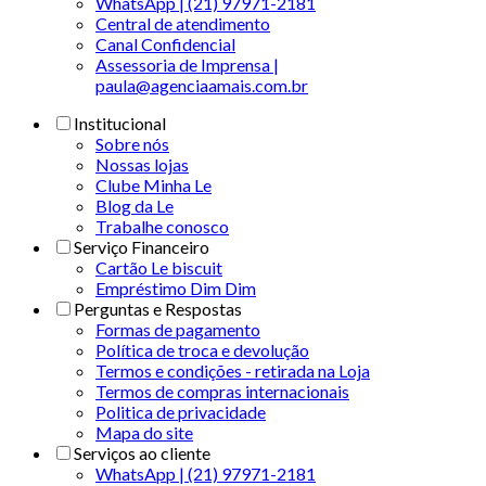
WhatsApp | (21) 97971-2181
Central de atendimento
Canal Confidencial
Assessoria de Imprensa |
paula@agenciaamais.com.br
Institucional
Sobre nós
Nossas lojas
Clube Minha Le
Blog da Le
Trabalhe conosco
Serviço Financeiro
Cartão Le biscuit
Empréstimo Dim Dim
Perguntas e Respostas
Formas de pagamento
Política de troca e devolução
Termos e condições - retirada na Loja
Termos de compras internacionais
Politica de privacidade
Mapa do site
Serviços ao cliente
WhatsApp | (21) 97971-2181