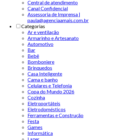
Central de atendimento
Canal Confidencial
Assessoria de Imprensa |
paula@agenciaamais.com.br
Categorias
Ar e ventilação
Armarinho e Artesanato
Automotivo
Bar
Bebê
Bomboniere
Brinquedos
Casa Inteligente
Cama e banho
Celulares e Telefonia
Copa do Mundo 2026
Cozinha
Eletroportáteis
Eletrodomésticos
Ferramentas e Construção
Festa
Games
Informática
Lazer