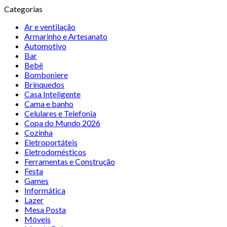
Categorias
Ar e ventilação
Armarinho e Artesanato
Automotivo
Bar
Bebê
Bomboniere
Brinquedos
Casa Inteligente
Cama e banho
Celulares e Telefonia
Copa do Mundo 2026
Cozinha
Eletroportáteis
Eletrodomésticos
Ferramentas e Construção
Festa
Games
Informática
Lazer
Mesa Posta
Móveis