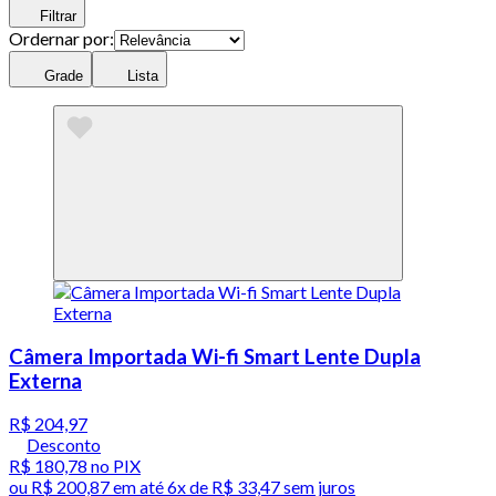
Filtrar
Ordernar por:
Grade
Lista
Câmera Importada Wi-fi Smart Lente Dupla
Externa
R$ 204,97
Desconto
R$ 180,78
no PIX
ou
R$ 200,87
em até
6x de R$ 33,47 sem juros