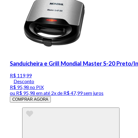
Sanduicheira e Grill Mondial Master S-20 Preto/
R$ 119,99
Desconto
R$ 95,98
no PIX
ou
R$ 95,98
em até
2x de R$ 47,99 sem juros
COMPRAR AGORA