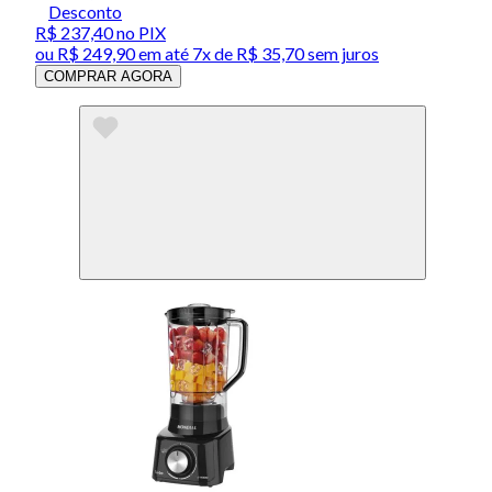
Desconto
R$ 237,40
no PIX
ou
R$ 249,90
em até
7x de R$ 35,70 sem juros
COMPRAR AGORA