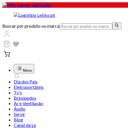
Buscar por produto ou marca
Menu
Dia dos Pais
Eletroportáteis
Tv's
Brinquedos
Ar e Ventilação
Áudio
Servir
Blog
Canal da Le