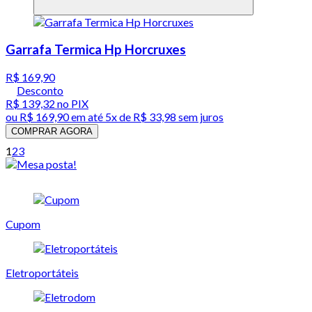
Garrafa Termica Hp Horcruxes
R$ 169,90
Desconto
R$ 139,32
no PIX
ou
R$ 169,90
em até
5x de R$ 33,98 sem juros
COMPRAR AGORA
1
2
3
Cupom
Eletroportáteis