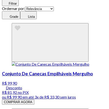
Filtrar
Ordernar por:
Grade
Lista
Conjunto De Canecas Empilháveis Mergulho
R$ 99,90
Desconto
R$ 81,92
no PIX
ou
R$ 99,90
em até
3x de R$ 33,30 sem juros
COMPRAR AGORA