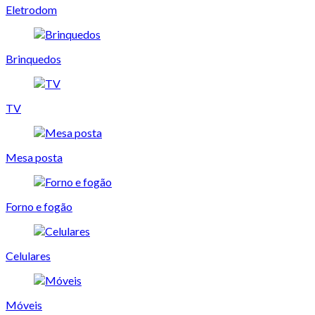
Eletrodom
Brinquedos
TV
Mesa posta
Forno e fogão
Celulares
Móveis