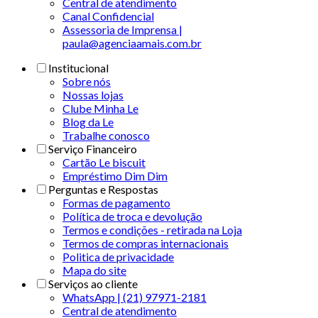
Central de atendimento
Canal Confidencial
Assessoria de Imprensa |
paula@agenciaamais.com.br
Institucional
Sobre nós
Nossas lojas
Clube Minha Le
Blog da Le
Trabalhe conosco
Serviço Financeiro
Cartão Le biscuit
Empréstimo Dim Dim
Perguntas e Respostas
Formas de pagamento
Política de troca e devolução
Termos e condições - retirada na Loja
Termos de compras internacionais
Politica de privacidade
Mapa do site
Serviços ao cliente
WhatsApp | (21) 97971-2181
Central de atendimento