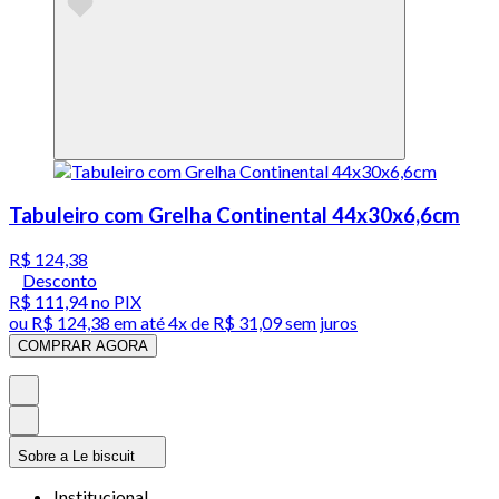
Tabuleiro com Grelha Continental 44x30x6,6cm
R$ 124,38
Desconto
R$ 111,94
no PIX
ou
R$ 124,38
em até
4x de R$ 31,09 sem juros
COMPRAR AGORA
Sobre a Le biscuit
Institucional