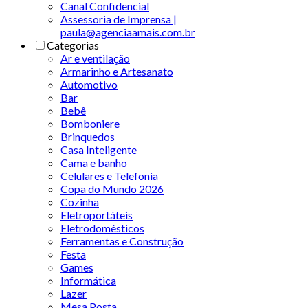
Canal Confidencial
Assessoria de Imprensa |
paula@agenciaamais.com.br
Categorias
Ar e ventilação
Armarinho e Artesanato
Automotivo
Bar
Bebê
Bomboniere
Brinquedos
Casa Inteligente
Cama e banho
Celulares e Telefonia
Copa do Mundo 2026
Cozinha
Eletroportáteis
Eletrodomésticos
Ferramentas e Construção
Festa
Games
Informática
Lazer
Mesa Posta