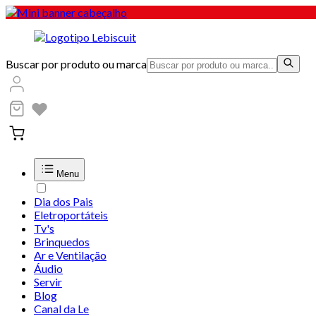
Buscar por produto ou marca
Menu
Dia dos Pais
Eletroportáteis
Tv's
Brinquedos
Ar e Ventilação
Áudio
Servir
Blog
Canal da Le