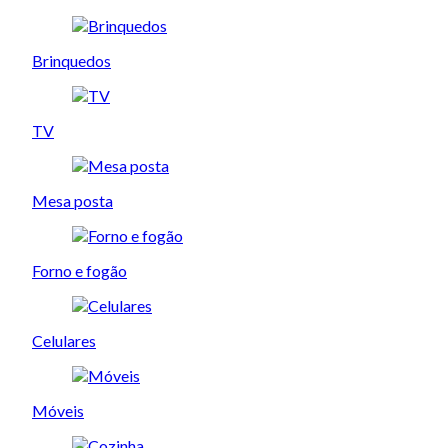
Brinquedos
TV
Mesa posta
Forno e fogão
Celulares
Móveis