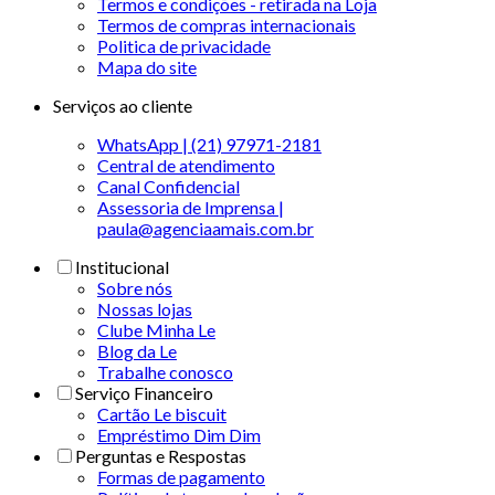
Termos e condições - retirada na Loja
Termos de compras internacionais
Politica de privacidade
Mapa do site
Serviços ao cliente
WhatsApp | (21) 97971-2181
Central de atendimento
Canal Confidencial
Assessoria de Imprensa |
paula@agenciaamais.com.br
Institucional
Sobre nós
Nossas lojas
Clube Minha Le
Blog da Le
Trabalhe conosco
Serviço Financeiro
Cartão Le biscuit
Empréstimo Dim Dim
Perguntas e Respostas
Formas de pagamento