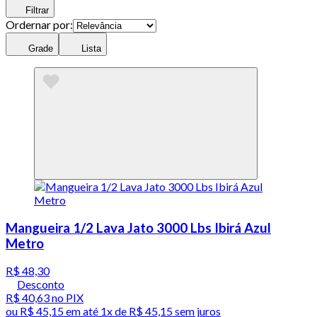
Filtrar
Ordernar por:
Grade
Lista
Mangueira 1/2 Lava Jato 3000 Lbs Ibirá Azul
Metro
R$ 48,30
Desconto
R$ 40,63
no PIX
ou
R$ 45,15
em até 1x de
R$ 45,15
sem juros