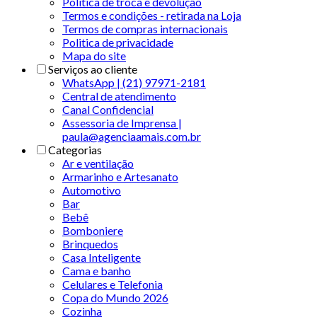
Política de troca e devolução
Termos e condições - retirada na Loja
Termos de compras internacionais
Politica de privacidade
Mapa do site
Serviços ao cliente
WhatsApp | (21) 97971-2181
Central de atendimento
Canal Confidencial
Assessoria de Imprensa |
paula@agenciaamais.com.br
Categorias
Ar e ventilação
Armarinho e Artesanato
Automotivo
Bar
Bebê
Bomboniere
Brinquedos
Casa Inteligente
Cama e banho
Celulares e Telefonia
Copa do Mundo 2026
Cozinha