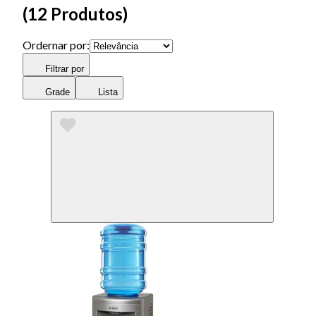
(
12 Produtos
)
Ordernar por:
Filtrar por
Grade
Lista