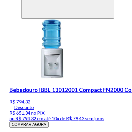
Bebedouro IBBL 13012001 Compact FN2000 Co
R$ 794,32
Desconto
R$ 651,34
no PIX
ou
R$ 794,32
em até
10x de R$ 79,43 sem juros
COMPRAR AGORA