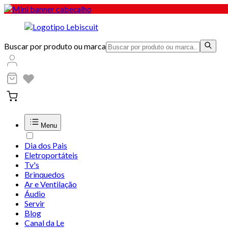
Buscar por produto ou marca
Menu
Dia dos Pais
Eletroportáteis
Tv's
Brinquedos
Ar e Ventilação
Áudio
Servir
Blog
Canal da Le