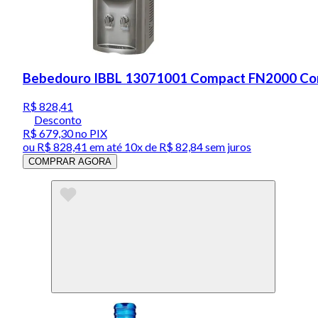
Bebedouro IBBL 13071001 Compact FN2000 Co
R$ 828,41
Desconto
R$ 679,30
no PIX
ou
R$ 828,41
em até
10x de R$ 82,84 sem juros
COMPRAR AGORA