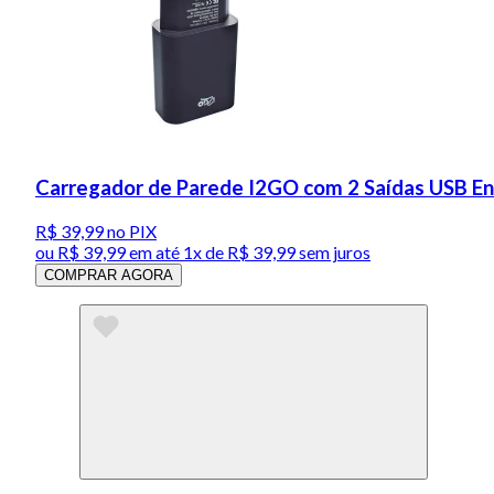
Carregador de Parede I2GO com 2 Saídas USB En
R$ 39,99
no PIX
ou
R$ 39,99
em até 1x de
R$ 39,99
sem juros
COMPRAR AGORA