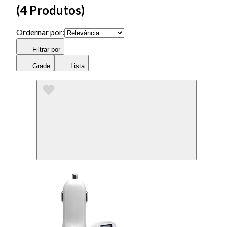
(
4 Produtos
)
Ordernar por:
Filtrar por
Grade
Lista