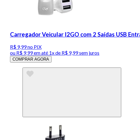
Carregador Veicular I2GO com 2 Saídas USB Entr
R$ 9,99
no PIX
ou
R$ 9,99
em até 1x de
R$ 9,99
sem juros
COMPRAR AGORA