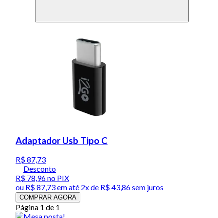
Adaptador Usb Tipo C
R$ 87,73
Desconto
R$ 78,96
no PIX
ou
R$ 87,73
em até
2x de R$ 43,86 sem juros
COMPRAR AGORA
Página 1 de 1