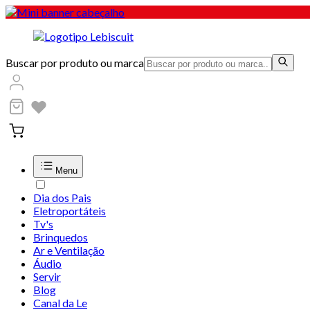
Buscar por produto ou marca
Menu
Dia dos Pais
Eletroportáteis
Tv's
Brinquedos
Ar e Ventilação
Áudio
Servir
Blog
Canal da Le