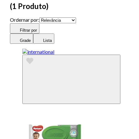
(
1 Produto
)
Ordernar por:
Filtrar por
Grade
Lista