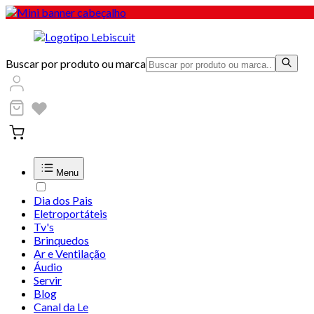
Buscar por produto ou marca
Menu
Dia dos Pais
Eletroportáteis
Tv's
Brinquedos
Ar e Ventilação
Áudio
Servir
Blog
Canal da Le