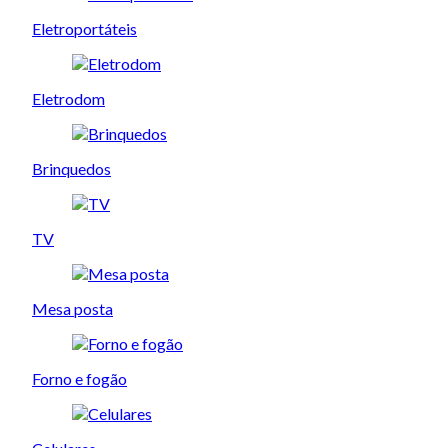
Eletroportáteis
Eletrodom
Brinquedos
TV
Mesa posta
Forno e fogão