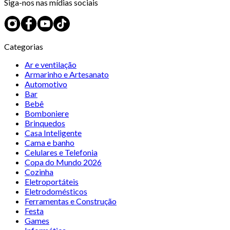
Siga-nos nas mídias sociais
Categorias
Ar e ventilação
Armarinho e Artesanato
Automotivo
Bar
Bebê
Bomboniere
Brinquedos
Casa Inteligente
Cama e banho
Celulares e Telefonia
Copa do Mundo 2026
Cozinha
Eletroportáteis
Eletrodomésticos
Ferramentas e Construção
Festa
Games