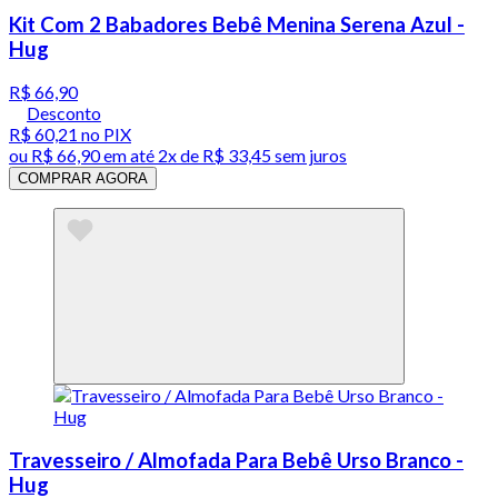
Kit Com 2 Babadores Bebê Menina Serena Azul -
Hug
R$ 66,90
Desconto
R$ 60,21
no PIX
ou
R$ 66,90
em até
2x de R$ 33,45 sem juros
COMPRAR AGORA
Travesseiro / Almofada Para Bebê Urso Branco -
Hug