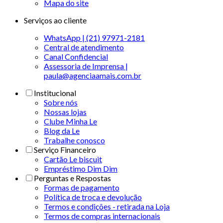
Mapa do site
Serviços ao cliente
WhatsApp | (21) 97971-2181
Central de atendimento
Canal Confidencial
Assessoria de Imprensa |
paula@agenciaamais.com.br
Institucional
Sobre nós
Nossas lojas
Clube Minha Le
Blog da Le
Trabalhe conosco
Serviço Financeiro
Cartão Le biscuit
Empréstimo Dim Dim
Perguntas e Respostas
Formas de pagamento
Política de troca e devolução
Termos e condições - retirada na Loja
Termos de compras internacionais