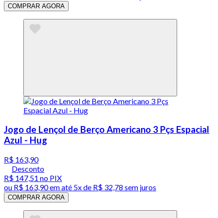
COMPRAR AGORA
Jogo de Lençol de Berço Americano 3 Pçs Espacial
Azul - Hug
R$ 163,90
Desconto
R$ 147,51
no PIX
ou
R$ 163,90
em até
5x de R$ 32,78 sem juros
COMPRAR AGORA