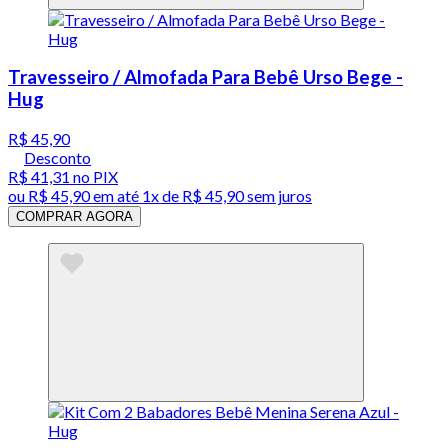
Travesseiro / Almofada Para Bebê Urso Bege -
Hug
R$ 45,90
Desconto
R$ 41,31
no PIX
ou
R$ 45,90
em até 1x de
R$ 45,90
sem juros
COMPRAR AGORA