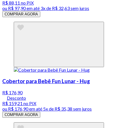
R$ 88,11
no PIX
ou
R$ 97,90
em até
3x de R$ 32,63 sem juros
COMPRAR AGORA
Cobertor para Bebê Fun Lunar - Hug
R$ 176,90
Desconto
R$ 159,21
no PIX
ou
R$ 176,90
em até
5x de R$ 35,38 sem juros
COMPRAR AGORA