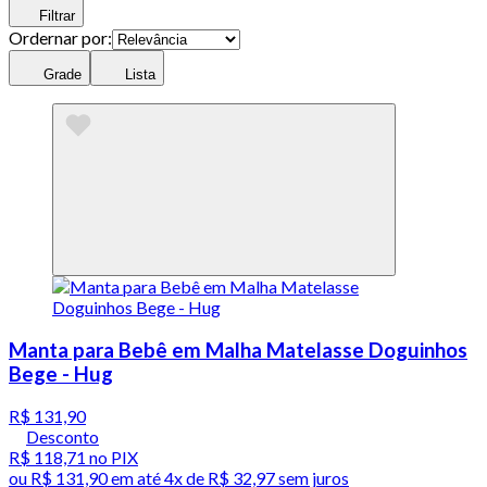
Filtrar
Ordernar por:
Grade
Lista
Manta para Bebê em Malha Matelasse Doguinhos
Bege - Hug
R$ 131,90
Desconto
R$ 118,71
no PIX
ou
R$ 131,90
em até
4x de R$ 32,97 sem juros