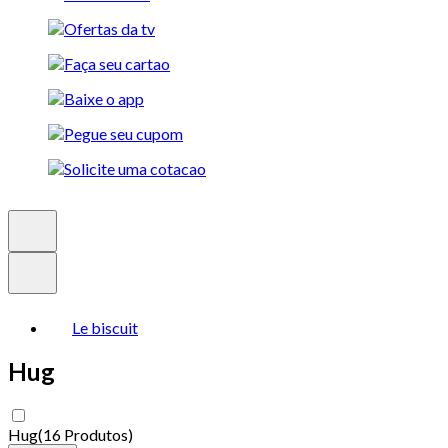
Le biscuit
Hug
Hug
(
16 Produtos
)