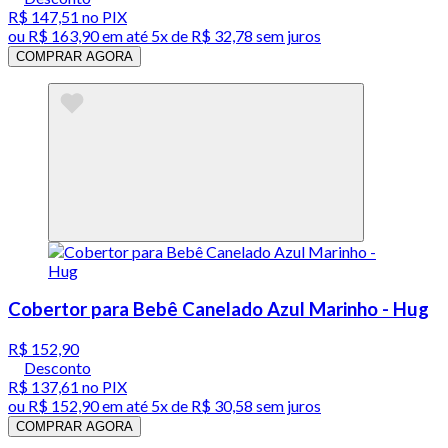
R$ 147,51
no PIX
ou
R$ 163,90
em até
5x de R$ 32,78 sem juros
COMPRAR AGORA
Cobertor para Bebê Canelado Azul Marinho - Hug
R$ 152,90
Desconto
R$ 137,61
no PIX
ou
R$ 152,90
em até
5x de R$ 30,58 sem juros
COMPRAR AGORA