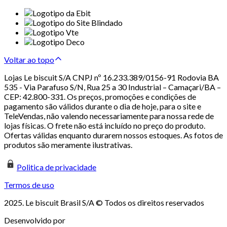
Voltar ao topo
Lojas Le biscuit S/A CNPJ nº 16.233.389/0156-91 Rodovia BA
535 - Via Parafuso S/N, Rua 25 a 30 Industrial – Camaçari/BA –
CEP: 42.800-331. Os preços, promoções e condições de
pagamento são válidos durante o dia de hoje, para o site e
TeleVendas, não valendo necessariamente para nossa rede de
lojas físicas. O frete não está incluído no preço do produto.
Ofertas válidas enquanto durarem nossos estoques. As fotos de
produtos são meramente ilustrativas.
Politica de privacidade
Termos de uso
2025. Le biscuit Brasil S/A © Todos os direitos reservados
Desenvolvido por