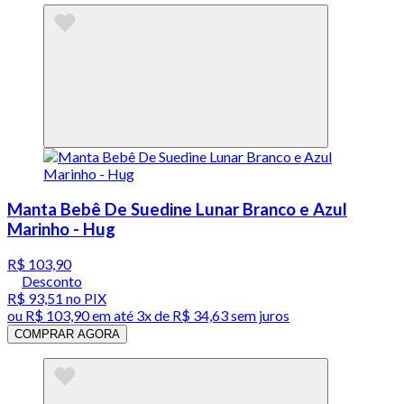
Manta Bebê De Suedine Lunar Branco e Azul
Marinho - Hug
R$ 103,90
Desconto
R$ 93,51
no PIX
ou
R$ 103,90
em até
3x de R$ 34,63 sem juros
COMPRAR AGORA