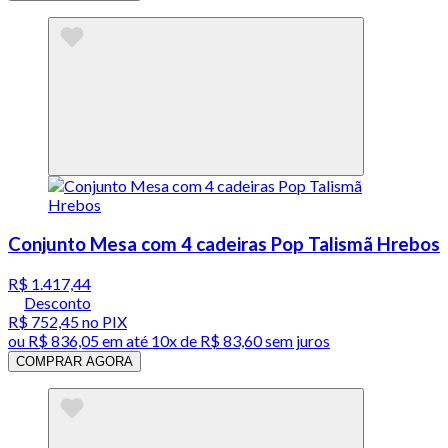
Conjunto Mesa com 4 cadeiras Pop Talismã Hrebos
R$ 1.417,44
Desconto
R$ 752,45
no PIX
ou
R$ 836,05
em até
10x de R$ 83,60 sem juros
COMPRAR AGORA