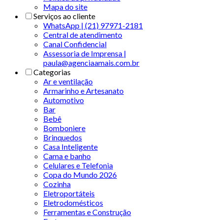
Mapa do site
Serviços ao cliente
WhatsApp | (21) 97971-2181
Central de atendimento
Canal Confidencial
Assessoria de Imprensa |
paula@agenciaamais.com.br
Categorias
Ar e ventilação
Armarinho e Artesanato
Automotivo
Bar
Bebê
Bomboniere
Brinquedos
Casa Inteligente
Cama e banho
Celulares e Telefonia
Copa do Mundo 2026
Cozinha
Eletroportáteis
Eletrodomésticos
Ferramentas e Construção