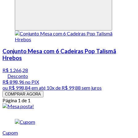
Conjunto Mesa com 6 Cadeiras Pop Talismã
Hrebos
R$ 1.266,28
Desconto
R$ 898,96
no PIX
ou
R$ 998,84
em até
10x de R$ 99,88 sem juros
COMPRAR AGORA
Página 1 de 1
Cupom