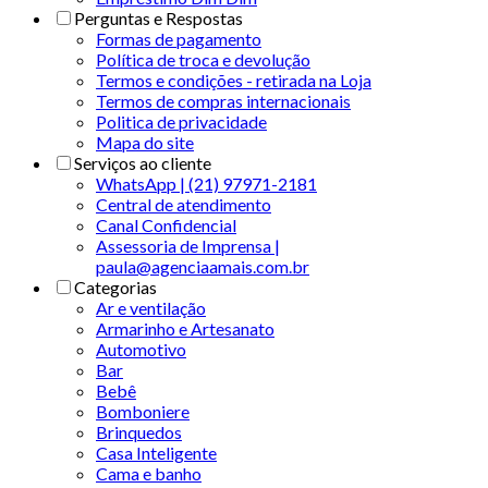
Perguntas e Respostas
Formas de pagamento
Política de troca e devolução
Termos e condições - retirada na Loja
Termos de compras internacionais
Politica de privacidade
Mapa do site
Serviços ao cliente
WhatsApp | (21) 97971-2181
Central de atendimento
Canal Confidencial
Assessoria de Imprensa |
paula@agenciaamais.com.br
Categorias
Ar e ventilação
Armarinho e Artesanato
Automotivo
Bar
Bebê
Bomboniere
Brinquedos
Casa Inteligente
Cama e banho