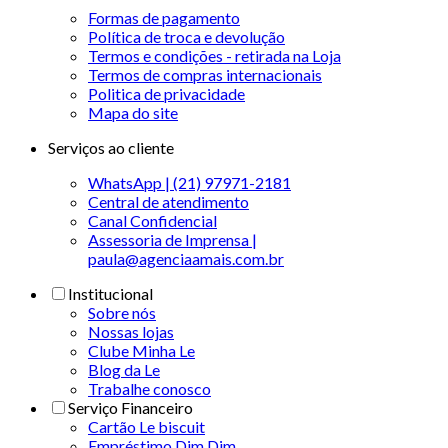
Formas de pagamento
Política de troca e devolução
Termos e condições - retirada na Loja
Termos de compras internacionais
Politica de privacidade
Mapa do site
Serviços ao cliente
WhatsApp | (21) 97971-2181
Central de atendimento
Canal Confidencial
Assessoria de Imprensa |
paula@agenciaamais.com.br
Institucional
Sobre nós
Nossas lojas
Clube Minha Le
Blog da Le
Trabalhe conosco
Serviço Financeiro
Cartão Le biscuit
Empréstimo Dim Dim