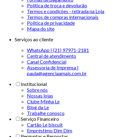
Política de troca e devolução
Termos e condições - retirada na Loja
Termos de compras internacionais
Politica de privacidade
Mapa do site
Serviços ao cliente
WhatsApp | (21) 97971-2181
Central de atendimento
Canal Confidencial
Assessoria de Imprensa |
paula@agenciaamais.com.br
Institucional
Sobre nós
Nossas lojas
Clube Minha Le
Blog da Le
Trabalhe conosco
Serviço Financeiro
Cartão Le biscuit
Empréstimo Dim Dim
Perguntas e Respostas