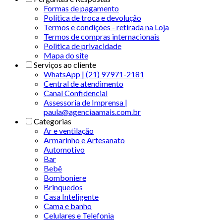
Formas de pagamento
Política de troca e devolução
Termos e condições - retirada na Loja
Termos de compras internacionais
Politica de privacidade
Mapa do site
Serviços ao cliente
WhatsApp | (21) 97971-2181
Central de atendimento
Canal Confidencial
Assessoria de Imprensa |
paula@agenciaamais.com.br
Categorias
Ar e ventilação
Armarinho e Artesanato
Automotivo
Bar
Bebê
Bomboniere
Brinquedos
Casa Inteligente
Cama e banho
Celulares e Telefonia