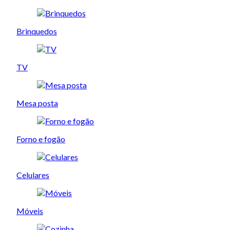
Brinquedos
TV
Mesa posta
Forno e fogão
Celulares
Móveis