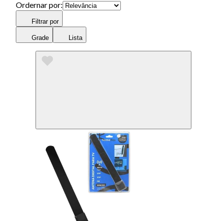
Ordernar por:
Filtrar por
Grade
Lista