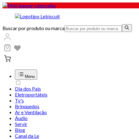
Buscar por produto ou marca
Menu
Dia dos Pais
Eletroportáteis
Tv's
Brinquedos
Ar e Ventilação
Áudio
Servir
Blog
Canal da Le