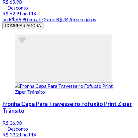
R$ 69,90
Desconto
R$ 62,91
no PIX
ou
R$ 69,90
em até
2x de R$ 34,95 sem juros
COMPRAR AGORA
Fronha Capa Para Travesseiro Fofuxão Print Zíper
Trânsito
R$ 36,90
Desconto
R$ 33,21
no PIX