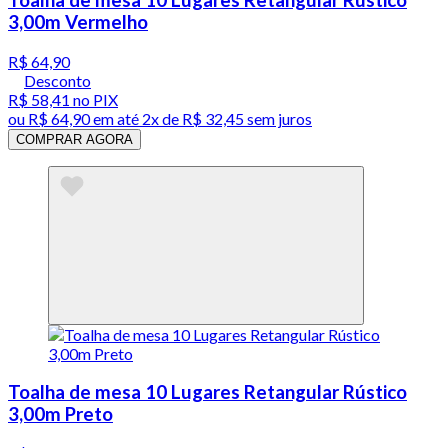
3,00m Vermelho
R$ 64,90
Desconto
R$ 58,41
no PIX
ou
R$ 64,90
em até
2x de R$ 32,45 sem juros
COMPRAR AGORA
Toalha de mesa 10 Lugares Retangular Rústico
3,00m Preto