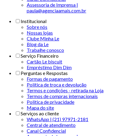
Assessoria de Imprensa |
paula@agenciaamais.com.br
Institucional
Sobre nós
Nossas lojas
Clube Minha Le
Blog da Le
Trabalhe conosco
Serviço Financeiro
Cartão Le biscuit
Empréstimo Dim Dim
Perguntas e Respostas
Formas de pagamento
Política de troca e devolução
Termos e condições - retirada na Loja
Termos de compras internacionais
Politica de privacidade
Mapa do site
Serviços ao cliente
WhatsApp | (21) 97971-2181
Central de atendimento
Canal Confidencial