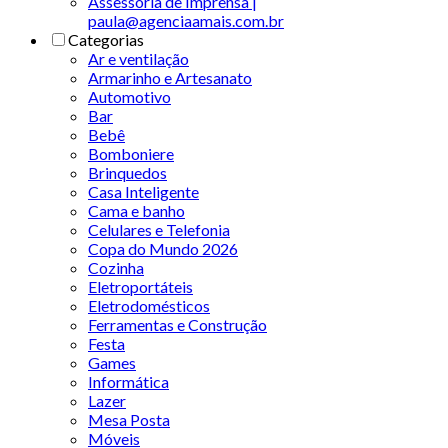
Assessoria de Imprensa |
paula@agenciaamais.com.br
Categorias
Ar e ventilação
Armarinho e Artesanato
Automotivo
Bar
Bebê
Bomboniere
Brinquedos
Casa Inteligente
Cama e banho
Celulares e Telefonia
Copa do Mundo 2026
Cozinha
Eletroportáteis
Eletrodomésticos
Ferramentas e Construção
Festa
Games
Informática
Lazer
Mesa Posta
Móveis