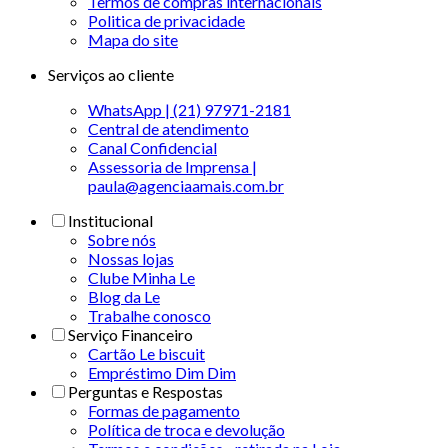
Termos de compras internacionais
Politica de privacidade
Mapa do site
Serviços ao cliente
WhatsApp | (21) 97971-2181
Central de atendimento
Canal Confidencial
Assessoria de Imprensa |
paula@agenciaamais.com.br
Institucional
Sobre nós
Nossas lojas
Clube Minha Le
Blog da Le
Trabalhe conosco
Serviço Financeiro
Cartão Le biscuit
Empréstimo Dim Dim
Perguntas e Respostas
Formas de pagamento
Política de troca e devolução