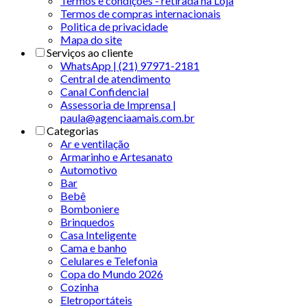
Termos e condições - retirada na Loja
Termos de compras internacionais
Politica de privacidade
Mapa do site
Serviços ao cliente
WhatsApp | (21) 97971-2181
Central de atendimento
Canal Confidencial
Assessoria de Imprensa |
paula@agenciaamais.com.br
Categorias
Ar e ventilação
Armarinho e Artesanato
Automotivo
Bar
Bebê
Bomboniere
Brinquedos
Casa Inteligente
Cama e banho
Celulares e Telefonia
Copa do Mundo 2026
Cozinha
Eletroportáteis