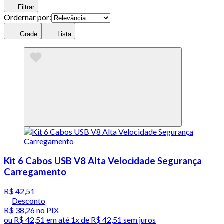
Filtrar
Ordernar por:
Grade
Lista
Kit 6 Cabos USB V8 Alta Velocidade Segurança
Carregamento
R$ 42,51
Desconto
R$ 38,26
no PIX
ou
R$ 42,51
em até 1x de
R$ 42,51
sem juros