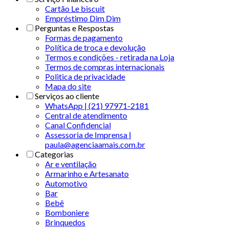
Cartão Le biscuit
Empréstimo Dim Dim
Perguntas e Respostas
Formas de pagamento
Política de troca e devolução
Termos e condições - retirada na Loja
Termos de compras internacionais
Politica de privacidade
Mapa do site
Serviços ao cliente
WhatsApp | (21) 97971-2181
Central de atendimento
Canal Confidencial
Assessoria de Imprensa |
paula@agenciaamais.com.br
Categorias
Ar e ventilação
Armarinho e Artesanato
Automotivo
Bar
Bebê
Bomboniere
Brinquedos