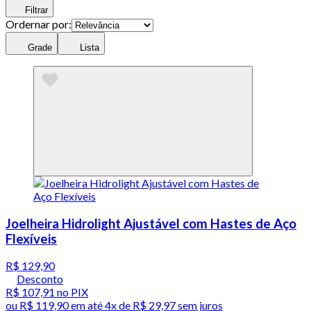
Filtrar
Ordernar por:
Grade
Lista
Joelheira Hidrolight Ajustável com Hastes de Aço
Flexíveis
R$ 129,90
Desconto
R$ 107,91
no PIX
ou
R$ 119,90
em até
4x de R$ 29,97 sem juros