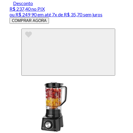
Desconto
R$ 237,40
no PIX
ou
R$ 249,90
em até
7x de R$ 35,70 sem juros
COMPRAR AGORA