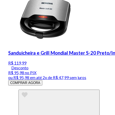
Sanduicheira e Grill Mondial Master S-20 Preto/
R$ 119,99
Desconto
R$ 95,98
no PIX
ou
R$ 95,98
em até
2x de R$ 47,99 sem juros
COMPRAR AGORA