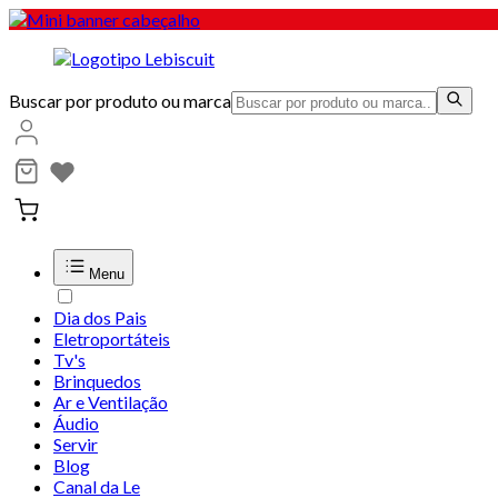
Buscar por produto ou marca
Menu
Dia dos Pais
Eletroportáteis
Tv's
Brinquedos
Ar e Ventilação
Áudio
Servir
Blog
Canal da Le