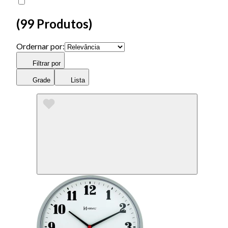
(
99 Produtos
)
Ordernar por:
Filtrar por
Grade
Lista