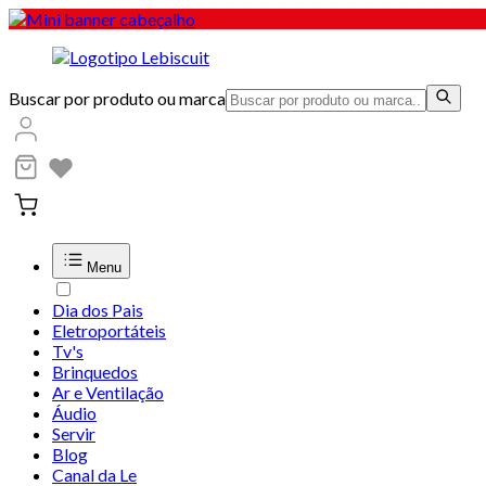
Buscar por produto ou marca
Menu
Dia dos Pais
Eletroportáteis
Tv's
Brinquedos
Ar e Ventilação
Áudio
Servir
Blog
Canal da Le