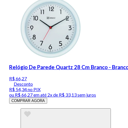
Relógio De Parede Quartz 28 Cm Branco - Branc
R$ 66,27
Desconto
R$ 54,34
no PIX
ou
R$ 66,27
em até
2x de R$ 33,13 sem juros
COMPRAR AGORA