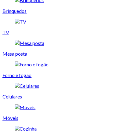
Brinquedos
TV
Mesa posta
Forno e fogão
Celulares
Móveis