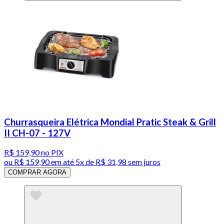
Churrasqueira Elétrica Mondial Pratic Steak & Grill
II CH-07 - 127V
R$ 159,90
no PIX
ou
R$ 159,90
em até
5x de R$ 31,98 sem juros
COMPRAR AGORA