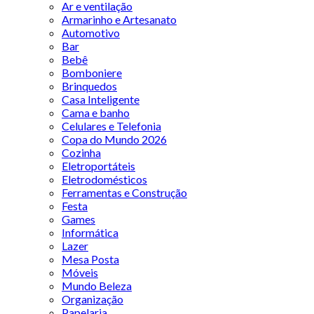
Ar e ventilação
Armarinho e Artesanato
Automotivo
Bar
Bebê
Bomboniere
Brinquedos
Casa Inteligente
Cama e banho
Celulares e Telefonia
Copa do Mundo 2026
Cozinha
Eletroportáteis
Eletrodomésticos
Ferramentas e Construção
Festa
Games
Informática
Lazer
Mesa Posta
Móveis
Mundo Beleza
Organização
Papelaria