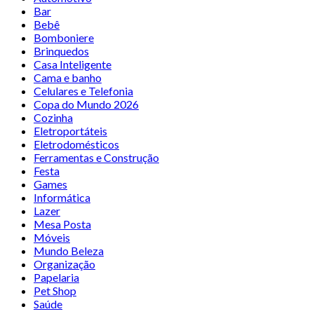
Bar
Bebê
Bomboniere
Brinquedos
Casa Inteligente
Cama e banho
Celulares e Telefonia
Copa do Mundo 2026
Cozinha
Eletroportáteis
Eletrodomésticos
Ferramentas e Construção
Festa
Games
Informática
Lazer
Mesa Posta
Móveis
Mundo Beleza
Organização
Papelaria
Pet Shop
Saúde