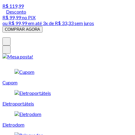
R$ 119,99
Desconto
R$ 99,99
no PIX
ou
R$ 99,99
em até
3x de R$ 33,33 sem juros
COMPRAR AGORA
Cupom
Eletroportáteis
Eletrodom