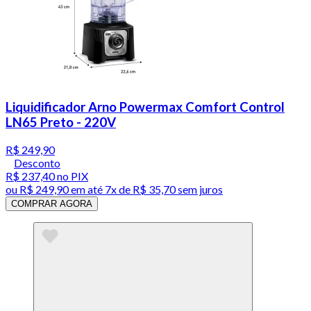
Liquidificador Arno Powermax Comfort Control
LN65 Preto - 220V
R$ 249,90
Desconto
R$ 237,40
no PIX
ou
R$ 249,90
em até
7x de R$ 35,70 sem juros
COMPRAR AGORA