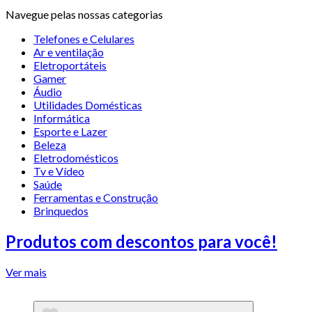
Navegue pelas nossas categorias
Telefones e Celulares
Ar e ventilação
Eletroportáteis
Gamer
Áudio
Utilidades Domésticas
Informática
Esporte e Lazer
Beleza
Eletrodomésticos
Tv e Vídeo
Saúde
Ferramentas e Construção
Brinquedos
Produtos com descontos para você!
Ver mais