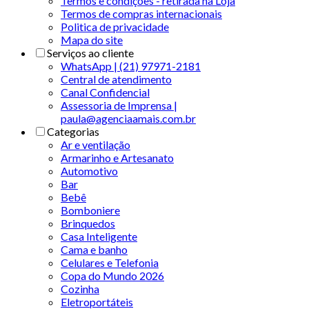
Termos e condições - retirada na Loja
Termos de compras internacionais
Politica de privacidade
Mapa do site
Serviços ao cliente
WhatsApp | (21) 97971-2181
Central de atendimento
Canal Confidencial
Assessoria de Imprensa |
paula@agenciaamais.com.br
Categorias
Ar e ventilação
Armarinho e Artesanato
Automotivo
Bar
Bebê
Bomboniere
Brinquedos
Casa Inteligente
Cama e banho
Celulares e Telefonia
Copa do Mundo 2026
Cozinha
Eletroportáteis