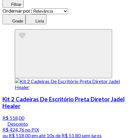
Filtrar
Ordernar por:
Grade
Lista
Kit 2 Cadeiras De Escritório Preta Diretor Jadel
Healer
R$ 518,00
Desconto
R$ 424,76
no PIX
ou
R$ 518,00
em até
10x de R$ 51,80 sem juros