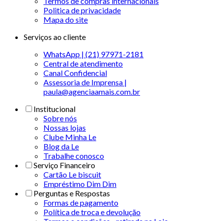
Termos de compras internacionais
Politica de privacidade
Mapa do site
Serviços ao cliente
WhatsApp | (21) 97971-2181
Central de atendimento
Canal Confidencial
Assessoria de Imprensa |
paula@agenciaamais.com.br
Institucional
Sobre nós
Nossas lojas
Clube Minha Le
Blog da Le
Trabalhe conosco
Serviço Financeiro
Cartão Le biscuit
Empréstimo Dim Dim
Perguntas e Respostas
Formas de pagamento
Política de troca e devolução