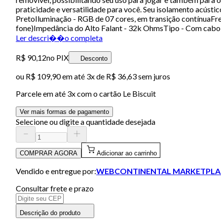
praticidade e versatilidade para você. Seu isolamento acúst
PretoIluminação - RGB de 07 cores, em transição contínuaF
fone)Impedância do Alto Falant - 32k OhmsTipo - Com cabo
Ler descri��o completa
R$ 90,12
no PIX
Desconto
ou
R$ 109,90
em até
3x de R$ 36,63 sem juros
Parcele em até
3
x com o cartão
Le Biscuit
Ver mais formas de pagamento
Selecione ou digite a quantidade desejada
COMPRAR AGORA
Adicionar ao carrinho
Vendido e entregue por:
WEBCONTINENTAL MARKETPLA
Consultar frete e prazo
Descrição do produto