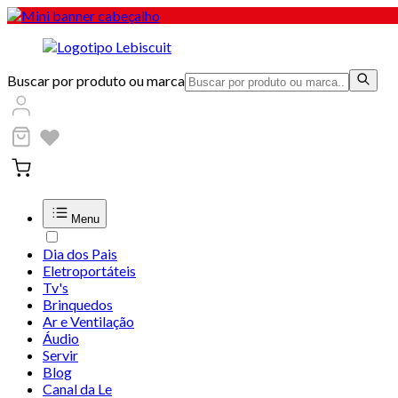
Buscar por produto ou marca
Menu
Dia dos Pais
Eletroportáteis
Tv's
Brinquedos
Ar e Ventilação
Áudio
Servir
Blog
Canal da Le