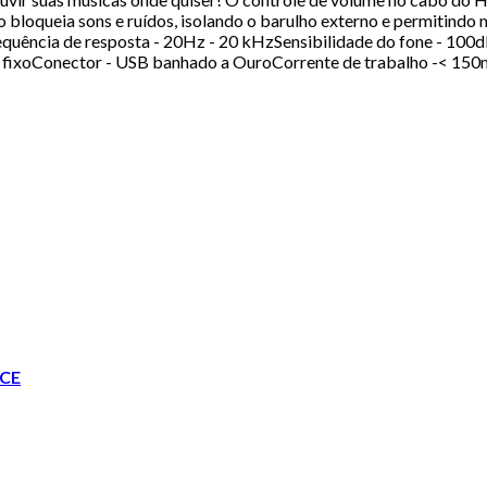
ico bloqueia sons e ruídos, isolando o barulho externo e permiti
requência de resposta - 20Hz - 20 kHzSensibilidade do fone - 1
 fixoConector - USB banhado a OuroCorrente de trabalho -< 15
CE