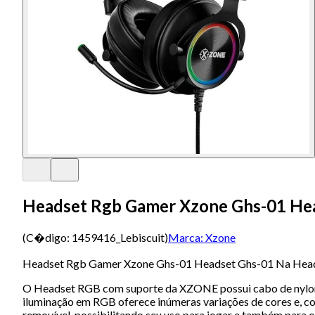
Headset Rgb Gamer Xzone Ghs-01 He
(C�digo:
1459416_Lebiscuit
)
Marca:
Xzone
Headset Rgb Gamer Xzone Ghs-01 Headset Ghs-01 Na Hea
O Headset RGB com suporte da XZONE possui cabo de nylon de
iluminação em RGB oferece inúmeras variações de cores e, c
removível, possibilitando seu uso para jogar e também para 