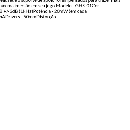
ndo máxima imersão em seu jogo.Modelo - GHS-01Cor -
00dB +/-3dB (1kHz)Potência - 20mW (em cada
0mADrivers - 50mmDistorção -