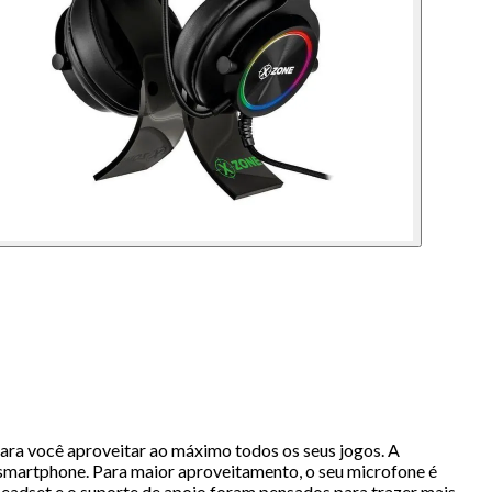
ra você aproveitar ao máximo todos os seus jogos. A
smartphone. Para maior aproveitamento, o seu microfone é
Headset e o suporte de apoio foram pensados para trazer mais