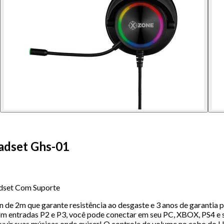
adset Ghs-01
dset Com Suporte
 2m que garante resistência ao desgaste e 3 anos de garantia pa
om entradas P2 e P3, você pode conectar em seu PC, XBOX, PS4 e 
ouvir suas músicas onde quiser! O controle de volume no cabo do 