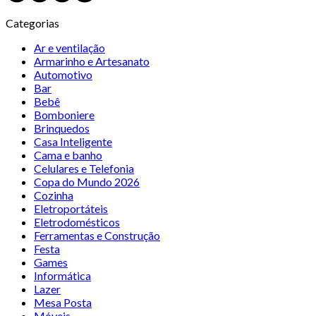
Categorias
Ar e ventilação
Armarinho e Artesanato
Automotivo
Bar
Bebê
Bomboniere
Brinquedos
Casa Inteligente
Cama e banho
Celulares e Telefonia
Copa do Mundo 2026
Cozinha
Eletroportáteis
Eletrodomésticos
Ferramentas e Construção
Festa
Games
Informática
Lazer
Mesa Posta
Móveis