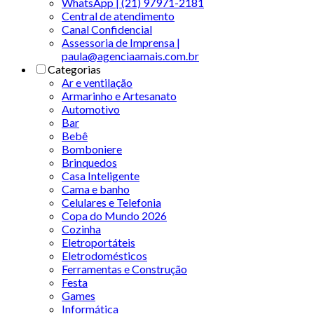
WhatsApp | (21) 97971-2181
Central de atendimento
Canal Confidencial
Assessoria de Imprensa |
paula@agenciaamais.com.br
Categorias
Ar e ventilação
Armarinho e Artesanato
Automotivo
Bar
Bebê
Bomboniere
Brinquedos
Casa Inteligente
Cama e banho
Celulares e Telefonia
Copa do Mundo 2026
Cozinha
Eletroportáteis
Eletrodomésticos
Ferramentas e Construção
Festa
Games
Informática