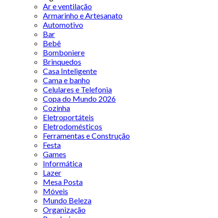
Ar e ventilação
Armarinho e Artesanato
Automotivo
Bar
Bebê
Bomboniere
Brinquedos
Casa Inteligente
Cama e banho
Celulares e Telefonia
Copa do Mundo 2026
Cozinha
Eletroportáteis
Eletrodomésticos
Ferramentas e Construção
Festa
Games
Informática
Lazer
Mesa Posta
Móveis
Mundo Beleza
Organização