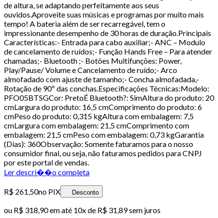
de altura, se adaptando perfeitamente aos seus
ouvidos.Aproveite suas músicas e programas por muito mais
tempo! A bateria além de ser recarregável, tem o
impressionante desempenho de 30 horas de duração.Principais
Características:- Entrada para cabo auxiliar;- ANC – Modulo
de cancelamento de ruídos;- Função Hands Free – Para atender
chamadas;- Bluetooth ;- Botões Multifunções: Power,
Play/Pause/ Volume e Cancelamento de ruído;- Arco
almofadado com ajuste de tamanho;- Concha almofadada,-
Rotação de 90º das conchas.Especificações Técnicas:Modelo:
PFO05BTSGCor: PretoÉ Bluetooth?: SimAltura do produto: 20
cmLargura do produto: 16,5 cmComprimento do produto: 6
cmPeso do produto: 0,315 kgAltura com embalagem: 7,5
cmLargura com embalagem: 21,5 cmComprimento com
embalagem: 21,5 cmPeso com embalagem: 0,73 kgGarantia
(Dias): 360Observação: Somente faturamos para o nosso
consumidor final, ou seja, não faturamos pedidos para CNPJ
por este portal de vendas.
Ler descri��o completa
R$ 261,50
no PIX
Desconto
ou
R$ 318,90
em até
10x de R$ 31,89 sem juros