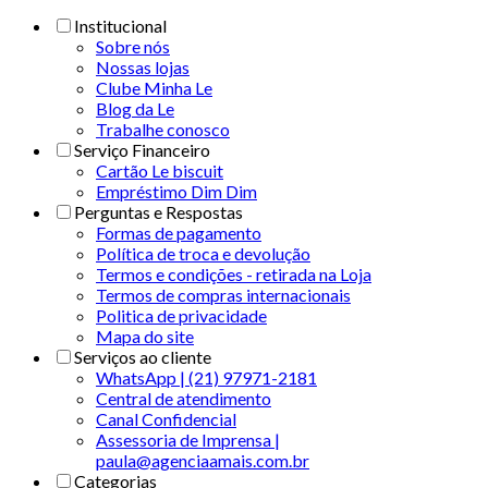
Institucional
Sobre nós
Nossas lojas
Clube Minha Le
Blog da Le
Trabalhe conosco
Serviço Financeiro
Cartão Le biscuit
Empréstimo Dim Dim
Perguntas e Respostas
Formas de pagamento
Política de troca e devolução
Termos e condições - retirada na Loja
Termos de compras internacionais
Politica de privacidade
Mapa do site
Serviços ao cliente
WhatsApp | (21) 97971-2181
Central de atendimento
Canal Confidencial
Assessoria de Imprensa |
paula@agenciaamais.com.br
Categorias