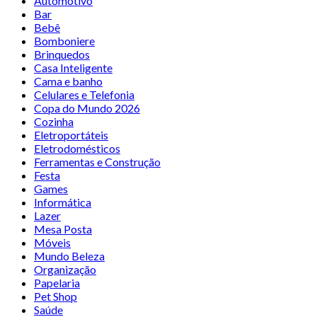
Automotivo
Bar
Bebê
Bomboniere
Brinquedos
Casa Inteligente
Cama e banho
Celulares e Telefonia
Copa do Mundo 2026
Cozinha
Eletroportáteis
Eletrodomésticos
Ferramentas e Construção
Festa
Games
Informática
Lazer
Mesa Posta
Móveis
Mundo Beleza
Organização
Papelaria
Pet Shop
Saúde