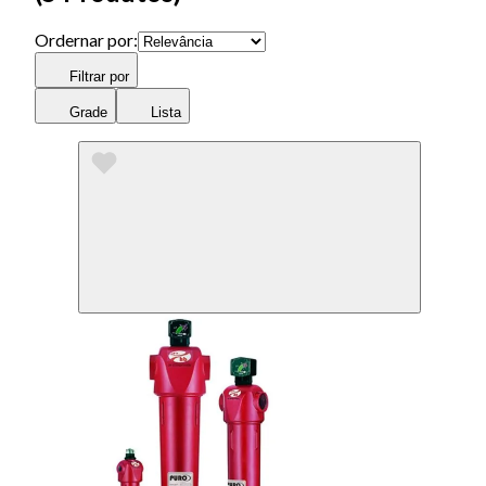
Ordernar por:
Filtrar por
Grade
Lista