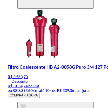
Filtro Coalescente HB A2-0058G Puro 3/4 127 P
R$ 3.563,70
Desconto
R$ 3.054,24
no PIX
ou
R$ 3.393,60
em até
10x de R$ 339,36 sem juros
COMPRAR AGORA