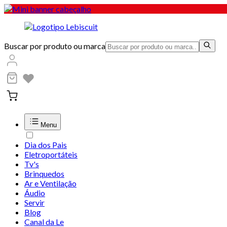
Buscar por produto ou marca
Menu
Dia dos Pais
Eletroportáteis
Tv's
Brinquedos
Ar e Ventilação
Áudio
Servir
Blog
Canal da Le