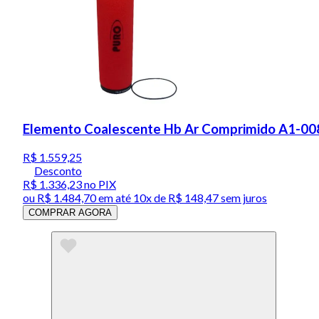
Elemento Coalescente Hb Ar Comprimido A1-00
R$ 1.559,25
Desconto
R$ 1.336,23
no PIX
ou
R$ 1.484,70
em até
10x de R$ 148,47 sem juros
COMPRAR AGORA