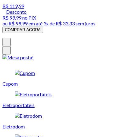
R$ 119,99
Desconto
R$ 99,99
no PIX
ou
R$ 99,99
em até
3x de R$ 33,33 sem juros
COMPRAR AGORA
Cupom
Eletroportáteis
Eletrodom