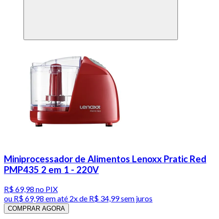
Miniprocessador de Alimentos Lenoxx Pratic Red
PMP435 2 em 1 - 220V
R$ 69,98
no PIX
ou
R$ 69,98
em até
2x de R$ 34,99 sem juros
COMPRAR AGORA