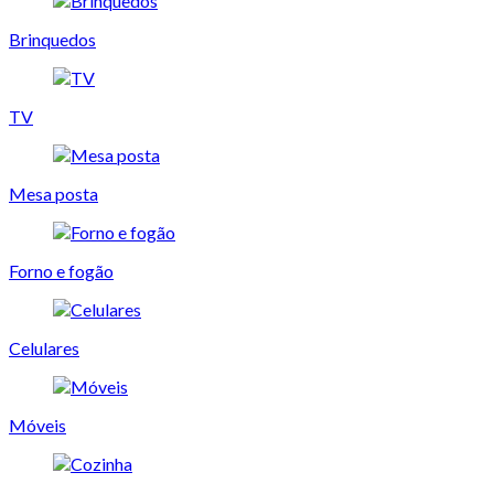
Brinquedos
TV
Mesa posta
Forno e fogão
Celulares
Móveis