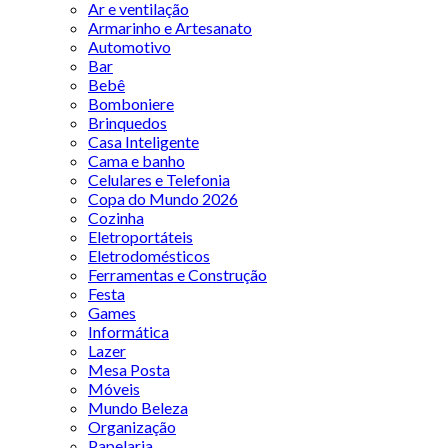
Ar e ventilação
Armarinho e Artesanato
Automotivo
Bar
Bebê
Bomboniere
Brinquedos
Casa Inteligente
Cama e banho
Celulares e Telefonia
Copa do Mundo 2026
Cozinha
Eletroportáteis
Eletrodomésticos
Ferramentas e Construção
Festa
Games
Informática
Lazer
Mesa Posta
Móveis
Mundo Beleza
Organização
Papelaria