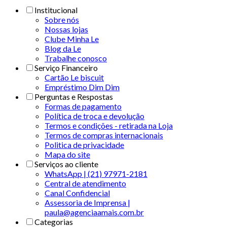
Institucional
Sobre nós
Nossas lojas
Clube Minha Le
Blog da Le
Trabalhe conosco
Serviço Financeiro
Cartão Le biscuit
Empréstimo Dim Dim
Perguntas e Respostas
Formas de pagamento
Política de troca e devolução
Termos e condições - retirada na Loja
Termos de compras internacionais
Politica de privacidade
Mapa do site
Serviços ao cliente
WhatsApp | (21) 97971-2181
Central de atendimento
Canal Confidencial
Assessoria de Imprensa |
paula@agenciaamais.com.br
Categorias