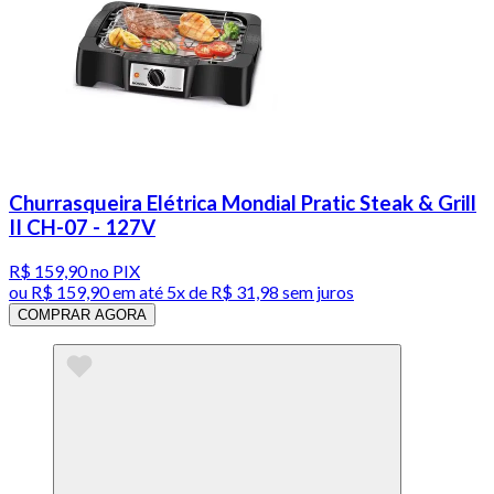
Churrasqueira Elétrica Mondial Pratic Steak & Grill
II CH-07 - 127V
R$ 159,90
no PIX
ou
R$ 159,90
em até
5x de R$ 31,98 sem juros
COMPRAR AGORA