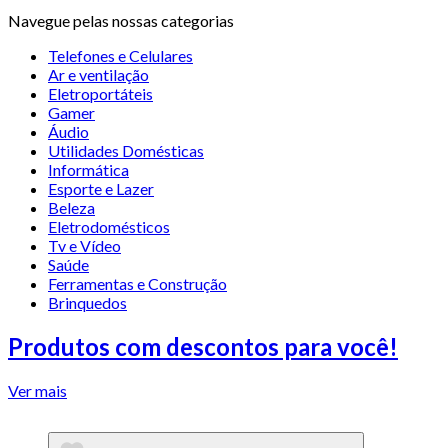
Navegue pelas nossas categorias
Telefones e Celulares
Ar e ventilação
Eletroportáteis
Gamer
Áudio
Utilidades Domésticas
Informática
Esporte e Lazer
Beleza
Eletrodomésticos
Tv e Vídeo
Saúde
Ferramentas e Construção
Brinquedos
Produtos com descontos para você!
Ver mais