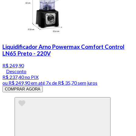
Liquidificador Arno Powermax Comfort Control
LN65 Preto - 220V
R$ 249,90
Desconto
R$ 237,40
no PIX
ou
R$ 249,90
em até
7x de R$ 35,70 sem juros
COMPRAR AGORA