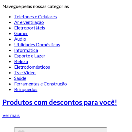
Navegue pelas nossas categorias
Telefones e Celulares
Ar e ventilação
Eletroportáteis
Gamer
Áudio
Utilidades Domésticas
Informática
Esporte e Lazer
Beleza
Eletrodomésticos
Tv e Vídeo
Saúde
Ferramentas e Construção
Brinquedos
Produtos com descontos para você!
Ver mais