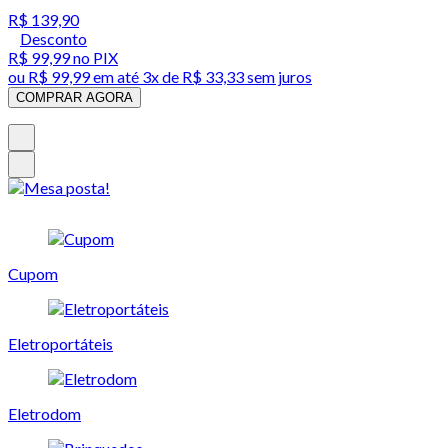
R$ 139,90
Desconto
R$ 99,99
no PIX
ou
R$ 99,99
em até
3x de R$ 33,33 sem juros
COMPRAR AGORA
Cupom
Eletroportáteis
Eletrodom