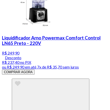
Liquidificador Arno Powermax Comfort Control
LN65 Preto - 220V
R$ 249,90
Desconto
R$ 237,40
no PIX
ou
R$ 249,90
em até
7x de R$ 35,70 sem juros
COMPRAR AGORA