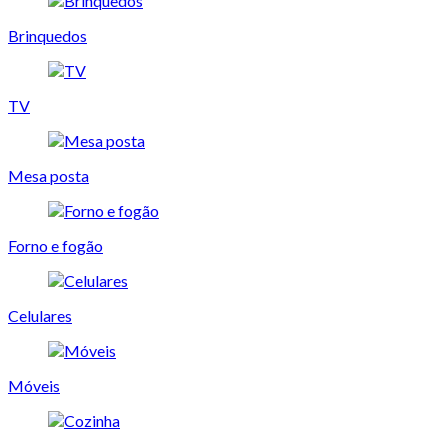
Brinquedos
TV
Mesa posta
Forno e fogão
Celulares
Móveis