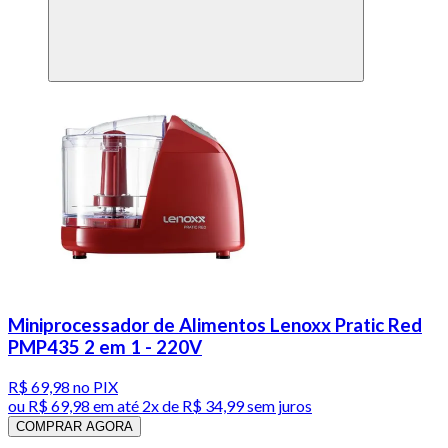
Miniprocessador de Alimentos Lenoxx Pratic Red
PMP435 2 em 1 - 220V
R$ 69,98
no PIX
ou
R$ 69,98
em até
2x de R$ 34,99 sem juros
COMPRAR AGORA