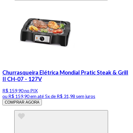
Churrasqueira Elétrica Mondial Pratic Steak & Grill
II CH-07 - 127V
R$ 159,90
no PIX
ou
R$ 159,90
em até
5x de R$ 31,98 sem juros
COMPRAR AGORA