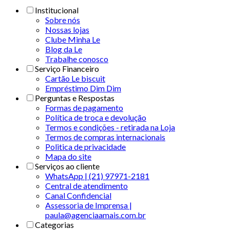
Institucional
Sobre nós
Nossas lojas
Clube Minha Le
Blog da Le
Trabalhe conosco
Serviço Financeiro
Cartão Le biscuit
Empréstimo Dim Dim
Perguntas e Respostas
Formas de pagamento
Política de troca e devolução
Termos e condições - retirada na Loja
Termos de compras internacionais
Politica de privacidade
Mapa do site
Serviços ao cliente
WhatsApp | (21) 97971-2181
Central de atendimento
Canal Confidencial
Assessoria de Imprensa |
paula@agenciaamais.com.br
Categorias