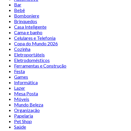
Bar
Bebê
Bomboniere
Brinquedos
Casa Inteligente
Cama e banho
Celulares e Telefonia
Copa do Mundo 2026
Cozinha
Eletroportáteis
Eletrodomésticos
Ferramentas e Construção
Festa
Games
Informática
Lazer
Mesa Posta
Móveis
Mundo Beleza
Organização
Papelaria
Pet Shop
Saúde