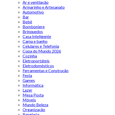
Ar e ventilação
Armarinho e Artesanato
Automotivo
Bar
Bebê
Bomboniere
Brinquedos
Casa Inteligente
Cama e banho
Celulares e Telefonia
Copa do Mundo 2026
Cozinha
Eletroportáteis
Eletrodomésticos
Ferramentas e Construção
Festa
Games
Informática
Lazer
Mesa Posta
Móveis
Mundo Beleza
Organização
Papelaria