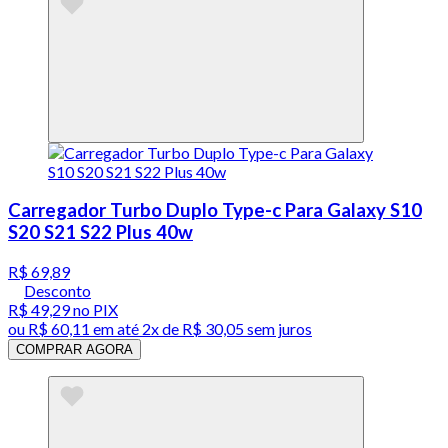
Carregador Turbo Duplo Type-c Para Galaxy S10
S20 S21 S22 Plus 40w
R$ 69,89
Desconto
R$ 49,29
no PIX
ou
R$ 60,11
em até
2x de R$ 30,05 sem juros
COMPRAR AGORA