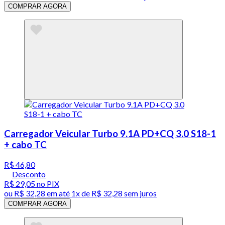
COMPRAR AGORA
Carregador Veicular Turbo 9.1A PD+CQ 3.0 S18-1
+ cabo TC
R$ 46,80
Desconto
R$ 29,05
no PIX
ou
R$ 32,28
em até 1x de
R$ 32,28
sem juros
COMPRAR AGORA