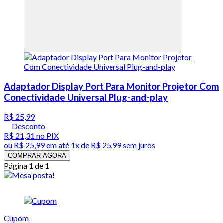
Adaptador Display Port Para Monitor Projetor Com
Conectividade Universal Plug-and-play
R$ 25,99
Desconto
R$ 21,31
no PIX
ou
R$ 25,99
em até 1x de
R$ 25,99
sem juros
COMPRAR AGORA
Página 1 de 1
Cupom