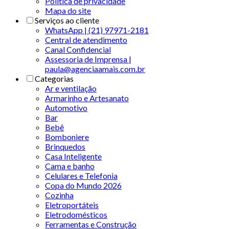
Politica de privacidade
Mapa do site
Serviços ao cliente
WhatsApp | (21) 97971-2181
Central de atendimento
Canal Confidencial
Assessoria de Imprensa |
paula@agenciaamais.com.br
Categorias
Ar e ventilação
Armarinho e Artesanato
Automotivo
Bar
Bebê
Bomboniere
Brinquedos
Casa Inteligente
Cama e banho
Celulares e Telefonia
Copa do Mundo 2026
Cozinha
Eletroportáteis
Eletrodomésticos
Ferramentas e Construção