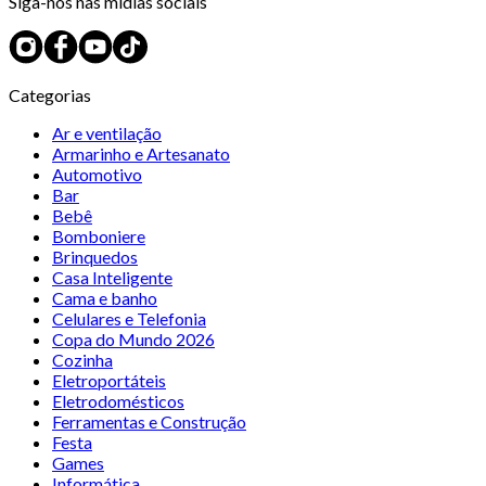
Siga-nos nas mídias sociais
Categorias
Ar e ventilação
Armarinho e Artesanato
Automotivo
Bar
Bebê
Bomboniere
Brinquedos
Casa Inteligente
Cama e banho
Celulares e Telefonia
Copa do Mundo 2026
Cozinha
Eletroportáteis
Eletrodomésticos
Ferramentas e Construção
Festa
Games
Informática