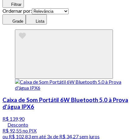
Filtrar
Ordernar por:
Grade
Lista
Caixa de Som Portátil 6W Bluetooth 5.0 à Prova
d'água IPX6
R$ 139,90
Desconto
R$ 92,55
no PIX
ou
R$ 102,83
em até
3x de R$ 34,27 sem juros