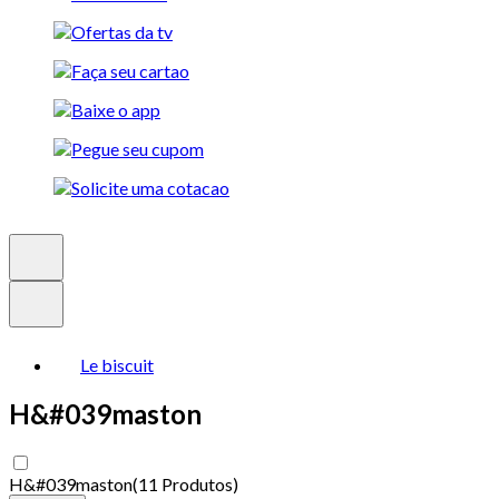
Le biscuit
H&#039maston
H&#039maston
(
11 Produtos
)