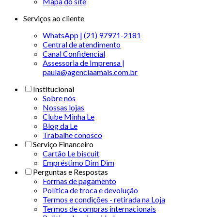
Mapa do site
Serviços ao cliente
WhatsApp | (21) 97971-2181
Central de atendimento
Canal Confidencial
Assessoria de Imprensa |
paula@agenciaamais.com.br
Institucional
Sobre nós
Nossas lojas
Clube Minha Le
Blog da Le
Trabalhe conosco
Serviço Financeiro
Cartão Le biscuit
Empréstimo Dim Dim
Perguntas e Respostas
Formas de pagamento
Política de troca e devolução
Termos e condições - retirada na Loja
Termos de compras internacionais