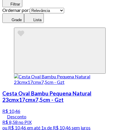
Filtrar
Ordernar por:
Grade
Lista
Cesta Oval Bambu Pequena Natural
23cmx17cmx7,5cm - Gzt
R$ 10,46
Desconto
R$ 8,58
no PIX
ou
R$ 10,46
em até 1x de
R$ 10,46
sem juros