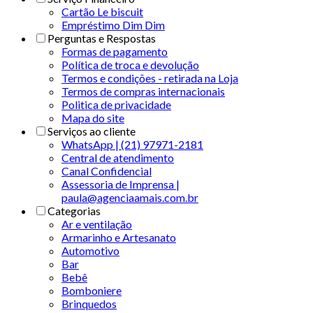
Cartão Le biscuit
Empréstimo Dim Dim
Perguntas e Respostas
Formas de pagamento
Política de troca e devolução
Termos e condições - retirada na Loja
Termos de compras internacionais
Politica de privacidade
Mapa do site
Serviços ao cliente
WhatsApp | (21) 97971-2181
Central de atendimento
Canal Confidencial
Assessoria de Imprensa |
paula@agenciaamais.com.br
Categorias
Ar e ventilação
Armarinho e Artesanato
Automotivo
Bar
Bebê
Bomboniere
Brinquedos