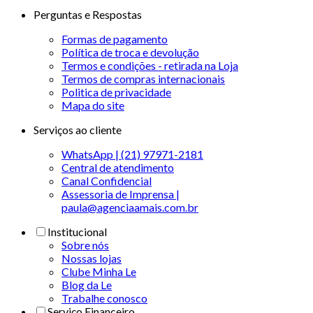
Perguntas e Respostas
Formas de pagamento
Política de troca e devolução
Termos e condições - retirada na Loja
Termos de compras internacionais
Politica de privacidade
Mapa do site
Serviços ao cliente
WhatsApp | (21) 97971-2181
Central de atendimento
Canal Confidencial
Assessoria de Imprensa |
paula@agenciaamais.com.br
Institucional
Sobre nós
Nossas lojas
Clube Minha Le
Blog da Le
Trabalhe conosco
Serviço Financeiro