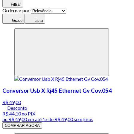
Filtrar
Ordernar por:
Grade
Lista
Conversor Usb X Rj45 Ethernet Gv Cov.054
R$ 49,00
Desconto
R$ 44,10
no PIX
ou
R$ 49,00
em até 1x de
R$ 49,00
sem juros
COMPRAR AGORA