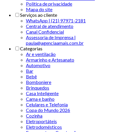
Politica de privacidade
Mapa do site
Serviços ao cliente
WhatsApp | (21) 97971-2181
Central de atendimento
Canal Confidencial
Assessoria de Imprensa |
paula@agenciaamais.com.br
Categorias
Ar e ventilação
Armarinho e Artesanato
Automotivo
Bar
Bebê
Bomboniere
Brinquedos
Casa Inteligente
Cama e banho
Celulares e Telefonia
Copa do Mundo 2026
Cozinha
Eletroportáteis
Eletrodomésticos