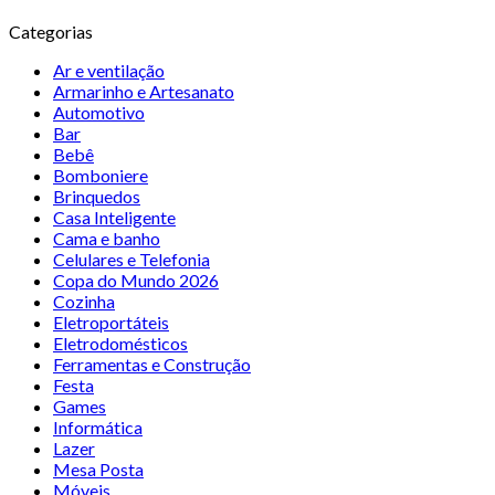
Categorias
Ar e ventilação
Armarinho e Artesanato
Automotivo
Bar
Bebê
Bomboniere
Brinquedos
Casa Inteligente
Cama e banho
Celulares e Telefonia
Copa do Mundo 2026
Cozinha
Eletroportáteis
Eletrodomésticos
Ferramentas e Construção
Festa
Games
Informática
Lazer
Mesa Posta
Móveis