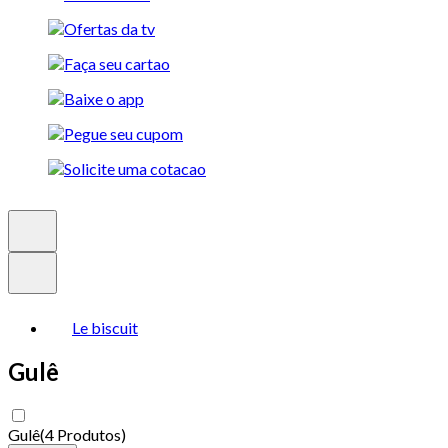
Le biscuit
Gulê
Gulê
(
4 Produtos
)