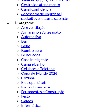
Central de atendimento
Canal Confidencial
Assessoria de Imprensa |
paula@agenciaamais.com.br
Categorias
Ar e ventilação
Armarinho e Artesanato
Automotivo
Bar
Bebê
Bomboniere
Brinquedos
Casa Inteligente
Cama e banho
Celulares e Telefonia
Copa do Mundo 2026
Cozinha
Eletroportáteis
Eletrodomésticos
Ferramentas e Construção
Festa
Games
Informática