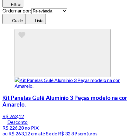
Filtrar
Ordernar por:
Grade
Lista
Kit Panelas Gulê Alumínio 3 Peças modelo na cor
Amarelo.
R$ 263,12
Desconto
R$ 226,28
no PIX
ou
R$ 263,12
em até
8x de R$ 32,89 sem juros