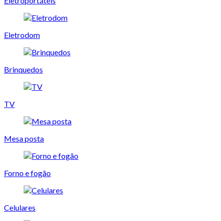
Eletroportáteis
Eletrodom
Brinquedos
TV
Mesa posta
Forno e fogão
Celulares