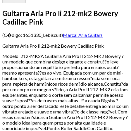
Guitarra Aria Pro Ii 212-mk2 Bowery
Cadillac Pink
(C�digo:
1651330_Lebiscuit
)
Marca:
Aria Guitars
Guitarra Aria Pro Ii 212-mk2 Bowery Cadillac Pink
Modelo: 212-MK2A Guitarra Aria Pro II 212-MK2 Bowery ?
um modelo que combina design elegante e constru??o leve,
proporcionando um equil?brio perfeito para ensaios ou at?
mesmo apresenta??es ao vivo. Equipada com um par de mini-
humbuckers, esta guitarra emite uma resson?ncia semi-oca
pura, repleta de harm?nicos ricos de m?dio alcance.Constitu?da
por um corpo em mogno s?lido, a Aria Pro II 212-MK2 cria tons
exuberantes, enquanto o corte sem calcanhar permite acesso
suave ?s posi??es de trastes mais altas. J? a cauda Bigsby ?
outro ponto a ser destacado, este detalhe entrega ao m?sico um
vibrato arejado e suave e uma vibra??o de classe ineg?vel. Com
essas caracter?sticas a Guitarra Aria Pro II 212-MK2 Bowery ?
o modelo ideal para quem preza por alta qualidade e
sonoridade impec?vel.Ponte: Roller SaddleCor: Cadillac