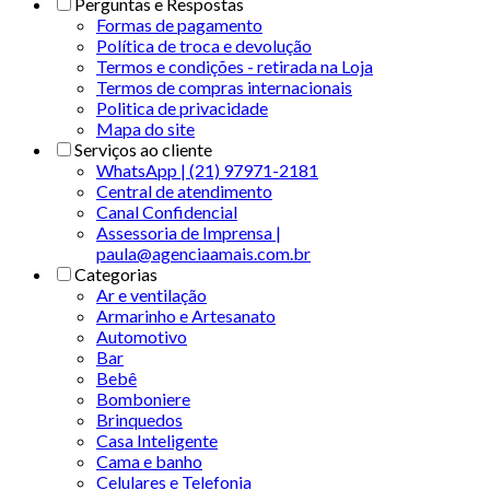
Perguntas e Respostas
Formas de pagamento
Política de troca e devolução
Termos e condições - retirada na Loja
Termos de compras internacionais
Politica de privacidade
Mapa do site
Serviços ao cliente
WhatsApp | (21) 97971-2181
Central de atendimento
Canal Confidencial
Assessoria de Imprensa |
paula@agenciaamais.com.br
Categorias
Ar e ventilação
Armarinho e Artesanato
Automotivo
Bar
Bebê
Bomboniere
Brinquedos
Casa Inteligente
Cama e banho
Celulares e Telefonia