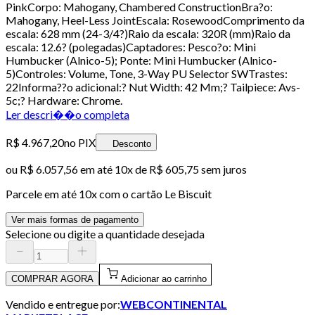
PinkCorpo: Mahogany, Chambered ConstructionBra?o:
Mahogany, Heel-Less JointEscala: RosewoodComprimento da
escala: 628 mm (24-3/4?)Raio da escala: 320R (mm)Raio da
escala: 12.6? (polegadas)Captadores: Pesco?o: Mini
Humbucker (Alnico-5); Ponte: Mini Humbucker (Alnico-
5)Controles: Volume, Tone, 3-Way PU Selector SWTrastes:
22Informa??o adicional:? Nut Width: 42 Mm;? Tailpiece: Avs-
5c;? Hardware: Chrome.
Ler descri��o completa
R$ 4.967,20
no PIX
Desconto
ou
R$ 6.057,56
em até
10x de R$ 605,75 sem juros
Parcele em até
10
x com o cartão
Le Biscuit
Ver mais formas de pagamento
Selecione ou digite a quantidade desejada
COMPRAR AGORA
Adicionar ao carrinho
Vendido e entregue por:
WEBCONTINENTAL