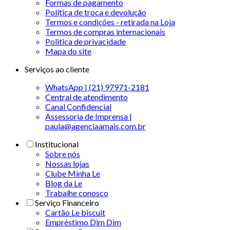
Formas de pagamento
Política de troca e devolução
Termos e condições - retirada na Loja
Termos de compras internacionais
Politica de privacidade
Mapa do site
Serviços ao cliente
WhatsApp | (21) 97971-2181
Central de atendimento
Canal Confidencial
Assessoria de Imprensa |
paula@agenciaamais.com.br
Institucional
Sobre nós
Nossas lojas
Clube Minha Le
Blog da Le
Trabalhe conosco
Serviço Financeiro
Cartão Le biscuit
Empréstimo Dim Dim