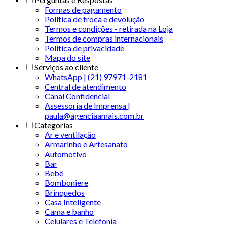
Formas de pagamento
Política de troca e devolução
Termos e condições - retirada na Loja
Termos de compras internacionais
Politica de privacidade
Mapa do site
Serviços ao cliente
WhatsApp | (21) 97971-2181
Central de atendimento
Canal Confidencial
Assessoria de Imprensa |
paula@agenciaamais.com.br
Categorias
Ar e ventilação
Armarinho e Artesanato
Automotivo
Bar
Bebê
Bomboniere
Brinquedos
Casa Inteligente
Cama e banho
Celulares e Telefonia