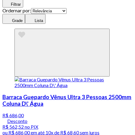
Filtrar
Ordernar por:
Grade
Lista
Barraca Guepardo Vênus Ultra 3 Pessoas 2500mm
Coluna D\' Água
R$ 686,00
Desconto
R$ 562,52
no PIX
ou
R$ 686,00
em até
10x de R$ 68,60 sem juros