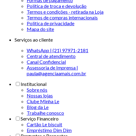
Formas de pagamento
Política de troca e devolução
Termos e condições - retirada na Loja
Termos de compras internacionais
Politica de privacidade
Mapa do site
Serviços ao cliente
WhatsApp | (21) 97971-2181
Central de atendimento
Canal Confidencial
Assessoria de Imprensa |
paula@agenciaamais.com.br
Institucional
Sobre nós
Nossas lojas
Clube Minha Le
Blog da Le
Trabalhe conosco
Serviço Financeiro
Cartão Le biscuit
Empréstimo Dim Dim
Perguntas e Respostas