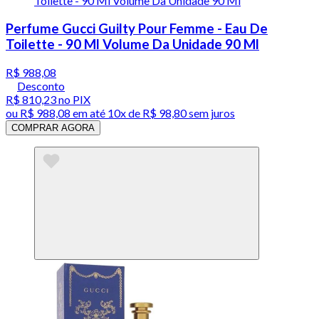
Perfume Gucci Guilty Pour Femme - Eau De
Toilette - 90 Ml Volume Da Unidade 90 Ml
R$ 988,08
Desconto
R$ 810,23
no PIX
ou
R$ 988,08
em até
10x de R$ 98,80 sem juros
COMPRAR AGORA