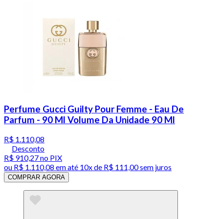
Perfume Gucci Guilty Pour Femme - Eau De
Parfum - 90 Ml Volume Da Unidade 90 Ml
R$ 1.110,08
Desconto
R$ 910,27
no PIX
ou
R$ 1.110,08
em até
10x de R$ 111,00 sem juros
COMPRAR AGORA