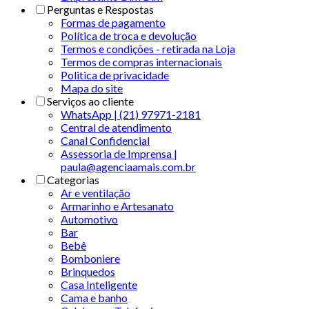
Perguntas e Respostas
Formas de pagamento
Política de troca e devolução
Termos e condições - retirada na Loja
Termos de compras internacionais
Politica de privacidade
Mapa do site
Serviços ao cliente
WhatsApp | (21) 97971-2181
Central de atendimento
Canal Confidencial
Assessoria de Imprensa |
paula@agenciaamais.com.br
Categorias
Ar e ventilação
Armarinho e Artesanato
Automotivo
Bar
Bebê
Bomboniere
Brinquedos
Casa Inteligente
Cama e banho