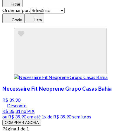
Filtrar
Ordernar por:
Grade
Lista
Necessaire Fit Neoprene Grupo Casas Bahia
R$ 39,90
Desconto
R$ 36,31
no PIX
ou
R$ 39,90
em até 1x de
R$ 39,90
sem juros
COMPRAR AGORA
Página 1 de 1