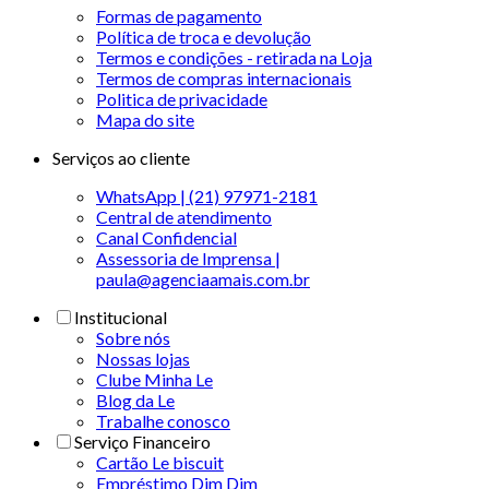
Formas de pagamento
Política de troca e devolução
Termos e condições - retirada na Loja
Termos de compras internacionais
Politica de privacidade
Mapa do site
Serviços ao cliente
WhatsApp | (21) 97971-2181
Central de atendimento
Canal Confidencial
Assessoria de Imprensa |
paula@agenciaamais.com.br
Institucional
Sobre nós
Nossas lojas
Clube Minha Le
Blog da Le
Trabalhe conosco
Serviço Financeiro
Cartão Le biscuit
Empréstimo Dim Dim