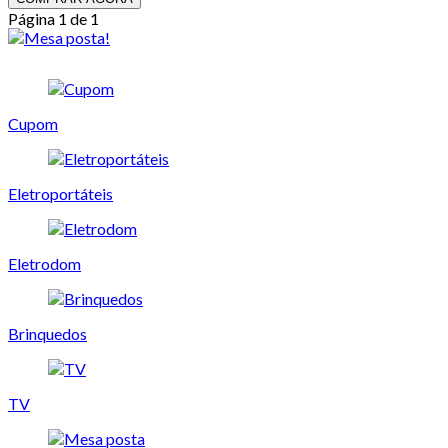
Página 1 de 1
Cupom
Eletroportáteis
Eletrodom
Brinquedos
TV