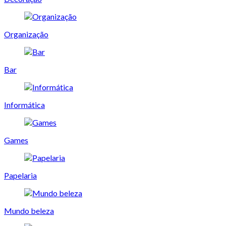
Organização
Bar
Informática
Games
Papelaria
Mundo beleza