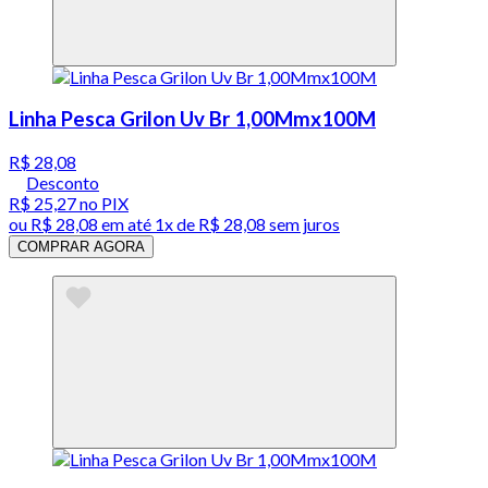
Linha Pesca Grilon Uv Br 1,00Mmx100M
R$ 28,08
Desconto
R$ 25,27
no PIX
ou
R$ 28,08
em até 1x de
R$ 28,08
sem juros
COMPRAR AGORA