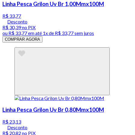
Linha Pesca Grilon Uv Br 1,00Mmx100M
R$ 33,77
Desconto
R$ 30,39
no PIX
ou
R$ 33,77
em até 1x de
R$ 33,77
sem juros
COMPRAR AGORA
Linha Pesca Grilon Uv Br 0,80Mmx100M
R$ 23,13
Desconto
R$ 20,82
no PIX