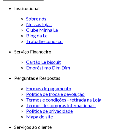
Institucional
Sobre nós
Nossas lojas
Clube Minha Le
Blog da Le
Trabalhe conosco
Serviço Financeiro
Cartão Le biscuit
Empréstimo Dim Dim
Perguntas e Respostas
Formas de pagamento
Política de troca e devolução
Termos e condições - retirada na Loja
Termos de compras internacionais
Politica de privacidade
Mapa do site
Serviços ao cliente