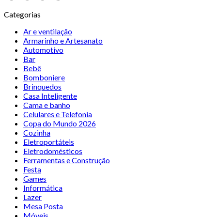
Categorias
Ar e ventilação
Armarinho e Artesanato
Automotivo
Bar
Bebê
Bomboniere
Brinquedos
Casa Inteligente
Cama e banho
Celulares e Telefonia
Copa do Mundo 2026
Cozinha
Eletroportáteis
Eletrodomésticos
Ferramentas e Construção
Festa
Games
Informática
Lazer
Mesa Posta
Móveis