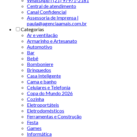
WhatsApp | (21) 97971-2181
Central de atendimento
Canal Confidencial
Assessoria de Imprensa |
paula@agenciaamais.com.br
Categorias
Ar e ventilação
Armarinho e Artesanato
Automotivo
Bar
Bebê
Bomboniere
Brinquedos
Casa Inteligente
Cama e banho
Celulares e Telefonia
Copa do Mundo 2026
Cozinha
Eletroportáteis
Eletrodomésticos
Ferramentas e Construção
Festa
Games
Informática