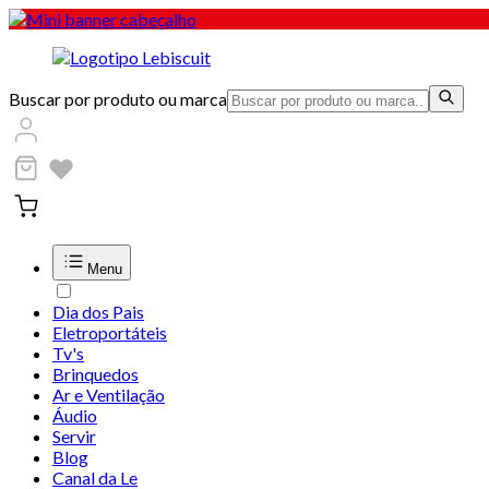
Buscar por produto ou marca
Menu
Dia dos Pais
Eletroportáteis
Tv's
Brinquedos
Ar e Ventilação
Áudio
Servir
Blog
Canal da Le