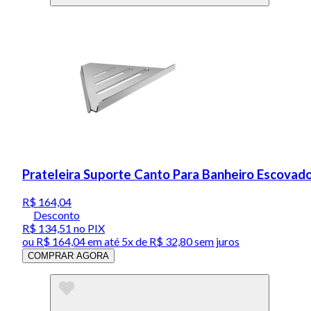
Prateleira Suporte Canto Para Banheiro Escovad
R$ 164,04
Desconto
R$ 134,51
no PIX
ou
R$ 164,04
em até
5x de R$ 32,80 sem juros
COMPRAR AGORA