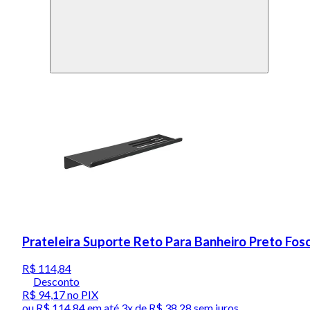
Prateleira Suporte Reto Para Banheiro Preto Fo
R$ 114,84
Desconto
R$ 94,17
no PIX
ou
R$ 114,84
em até
3x de R$ 38,28 sem juros