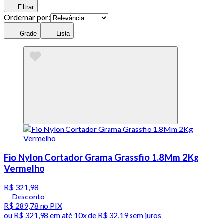
Filtrar
Ordernar por:
Grade
Lista
Fio Nylon Cortador Grama Grassfio 1.8Mm 2Kg
Vermelho
R$ 321,98
Desconto
R$ 289,78
no PIX
ou
R$ 321,98
em até
10x de R$ 32,19 sem juros