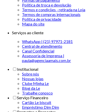
Formas de pagamento
Política de troca e devolução
Termos e condições - retirada na Loja
Termos de compras internacionais
Politica de privacidade
Mapa do site
Serviços ao cliente
WhatsApp | (21) 97971-2181
Central de atendimento
Canal Confidencial
Assessoria de Imprensa |
paula@agenciaamais.com.br
Institucional
Sobre nós
Nossas lojas
Clube Minha Le
Blog da Le
Trabalhe conosco
Serviço Financeiro
Cartão Le biscuit
Empréstimo Dim Dim
Perguntas e Respostas