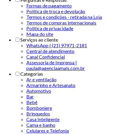
Formas de pagamento
Política de troca e devolução
Termos e condições - retirada na Loja
Termos de compras internacionais
Politica de privacidade
Mapa do site
Serviços ao cliente
WhatsApp | (21) 97971-2181
Central de atendimento
Canal Confidencial
Assessoria de Imprensa |
paula@agenciaamais.com.br
Categorias
Ar e ventilação
Armarinho e Artesanato
Automotivo
Bar
Bebê
Bomboniere
Brinquedos
Casa Inteligente
Cama e banho
Celulares e Telefonia