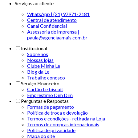
Serviços ao cliente
WhatsApp | (21) 97971-2181
Central de atendimento
Canal Confidencial
Assessoria de Imprensa |
paula@agenciaamais.com.br
Institucional
Sobre nós
Nossas lojas
Clube Minha Le
Blog da Le
Trabalhe conosco
Serviço Financeiro
Cartão Le biscuit
Empréstimo Dim Dim
Perguntas e Respostas
Formas de pagamento
Política de troca e devolução
Termos e condições - retirada na Loja
Termos de compras internacionais
Politica de privacidade
Mapa do site