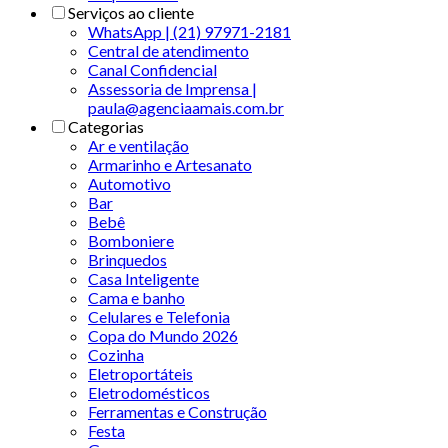
Serviços ao cliente
WhatsApp | (21) 97971-2181
Central de atendimento
Canal Confidencial
Assessoria de Imprensa |
paula@agenciaamais.com.br
Categorias
Ar e ventilação
Armarinho e Artesanato
Automotivo
Bar
Bebê
Bomboniere
Brinquedos
Casa Inteligente
Cama e banho
Celulares e Telefonia
Copa do Mundo 2026
Cozinha
Eletroportáteis
Eletrodomésticos
Ferramentas e Construção
Festa