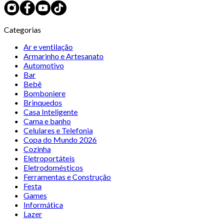
Categorias
Ar e ventilação
Armarinho e Artesanato
Automotivo
Bar
Bebê
Bomboniere
Brinquedos
Casa Inteligente
Cama e banho
Celulares e Telefonia
Copa do Mundo 2026
Cozinha
Eletroportáteis
Eletrodomésticos
Ferramentas e Construção
Festa
Games
Informática
Lazer