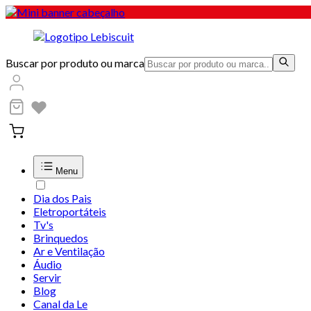
Buscar por produto ou marca
Menu
Dia dos Pais
Eletroportáteis
Tv's
Brinquedos
Ar e Ventilação
Áudio
Servir
Blog
Canal da Le