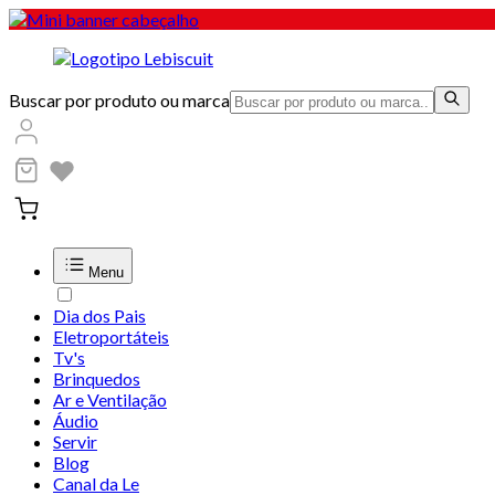
Buscar por produto ou marca
Menu
Dia dos Pais
Eletroportáteis
Tv's
Brinquedos
Ar e Ventilação
Áudio
Servir
Blog
Canal da Le