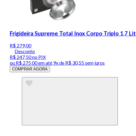
Frigideira Supreme Total Inox Corpo Triplo 1,7 Li
R$ 279,00
Desconto
R$ 247,50
no PIX
ou
R$ 275,00
em até
9x de R$ 30,55 sem juros
COMPRAR AGORA