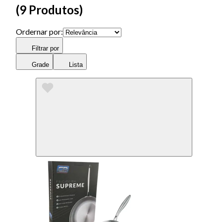
(
9 Produtos
)
Ordernar por:
Filtrar por
Grade
Lista