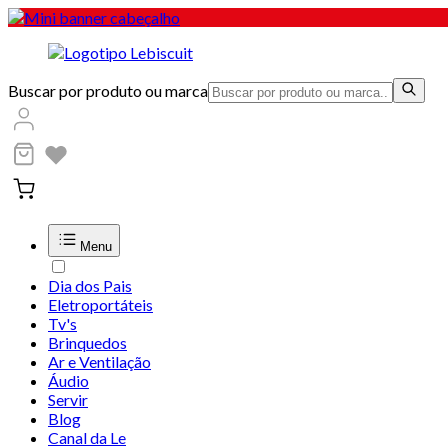
Buscar por produto ou marca
Menu
Dia dos Pais
Eletroportáteis
Tv's
Brinquedos
Ar e Ventilação
Áudio
Servir
Blog
Canal da Le