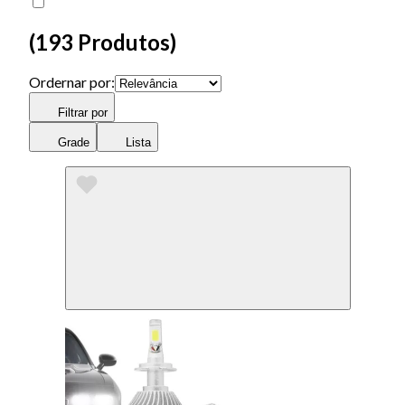
(
193 Produtos
)
Ordernar por:
Filtrar por
Grade
Lista