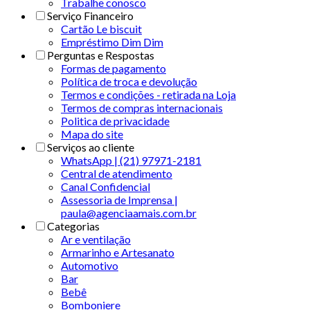
Trabalhe conosco
Serviço Financeiro
Cartão Le biscuit
Empréstimo Dim Dim
Perguntas e Respostas
Formas de pagamento
Política de troca e devolução
Termos e condições - retirada na Loja
Termos de compras internacionais
Politica de privacidade
Mapa do site
Serviços ao cliente
WhatsApp | (21) 97971-2181
Central de atendimento
Canal Confidencial
Assessoria de Imprensa |
paula@agenciaamais.com.br
Categorias
Ar e ventilação
Armarinho e Artesanato
Automotivo
Bar
Bebê
Bomboniere