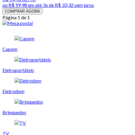
ou
R$ 99,98
em até
3x de R$ 33,32 sem juros
COMPRAR AGORA
Página 1 de 1
Cupom
Eletroportáteis
Eletrodom
Brinquedos
TV